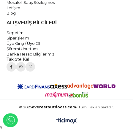
Mesafeli Satış Sözleşmesi
İletişim
Blog
ALIŞVERİŞ BİLGİLERİ
Sepetim
Siparişlerim
Üye Girişi / Üye Ol
Şifremi Unuttum
Banka Hesap Bilgilerimiz
Takipte Kal
© 2025
everestoutdoors.com
- Tüm Hakları Saklıdır.
WHATSAPP İLE İLETİŞİME GEÇ
*/