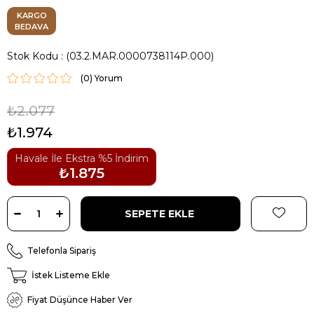
KARGO
BEDAVA
Stok Kodu
(03.2.MAR.0000738114P.000)
(0)
₺2.077
₺1.974
Havale İle Ekstra %5 İndirim
₺1.875
Telefonla Sipariş
İstek Listeme Ekle
Fiyat Düşünce Haber Ver