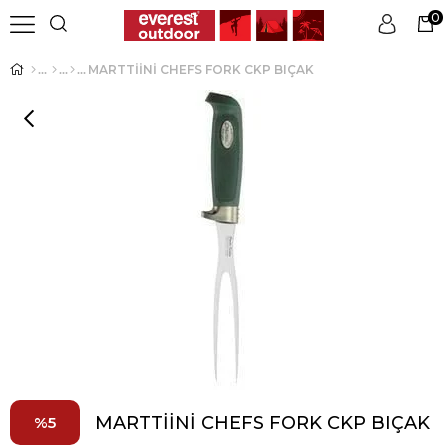
0
MARTTİİNİ CHEFS FORK CKP BIÇAK
Üye Girişi
Üye Ol
MARTTİİNİ CHEFS FORK CKP BIÇAK
5