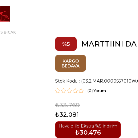
S BICAK
MARTTIINI D
5
KARGO
BEDAVA
Stok Kodu
(03.2.MAR.0000557010W.
(0)
₺33.769
₺32.081
Havale İle Ekstra %5 İndirim
₺30.476