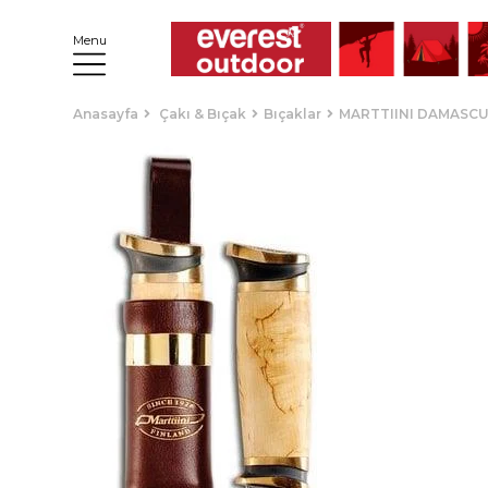
Menu
Anasayfa
Çakı & Bıçak
Bıçaklar
MARTTIINI DAMASCU