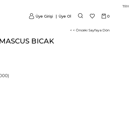
TRY
Üye Girişi
Üye Ol
0
< < Önceki Sayfaya Dön
AMASCUS BICAK
000)