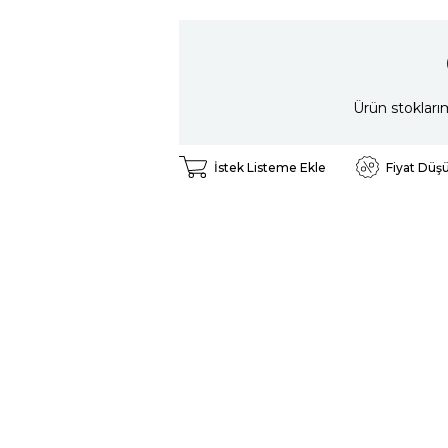
Ürün stokları
İstek Listeme Ekle
Fiyat Düş