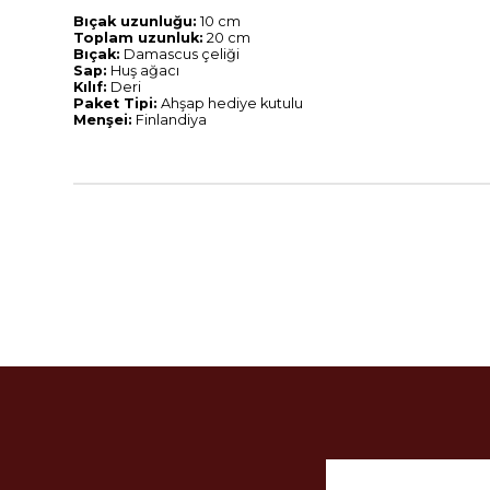
Bıçak uzunluğu:
10 cm
Toplam uzunluk:
20 cm
Bıçak:
Damascus çeliği
Sap:
Huş ağacı
Kılıf:
Deri
Paket Tipi:
Ahşap hediye kutulu
Menşei:
Finlandiya