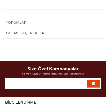
YORUMLAR
ÖDEME SEÇENEKLERI
Size Özel Kampanyalar
Hemen Kayıt Ol Fırsatlardan Önce Sen Haberdar Ol!
BİLGİLENDİRME