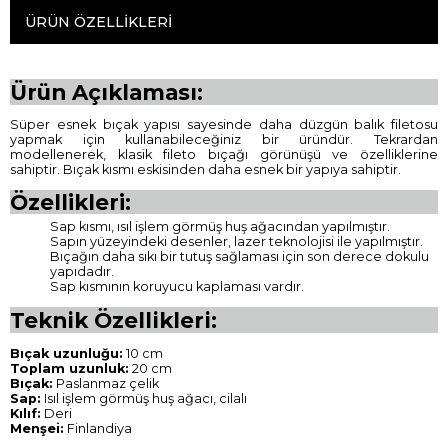
ÜRÜN ÖZELLIKLERI
Ürün Açıklaması:
Süper esnek bıçak yapısı sayesinde daha düzgün balık filetosu
yapmak için kullanabileceğiniz bir üründür. Tekrardan
modellenerek, klasik fileto bıçağı görünüşü ve özelliklerine
sahiptir. Bıçak kısmı eskisinden daha esnek bir yapıya sahiptir.
Özellikleri:
Sap kısmı, ısıl işlem görmüş huş ağacından yapılmıştır.
Sapın yüzeyindeki desenler, lazer teknolojisi ile yapılmıştır.
Bıçağın daha sıkı bir tutuş sağlaması için son derece dokulu
yapıdadır.
Sap kısmının koruyucu kaplaması vardır.
Teknik Özellikleri:
Bıçak uzunluğu:
10 cm
Toplam uzunluk:
20 cm
Bıçak:
Paslanmaz çelik
Sap:
Isıl işlem görmüş huş ağacı, cilalı
Kılıf:
Deri
Menşei:
Finlandiya