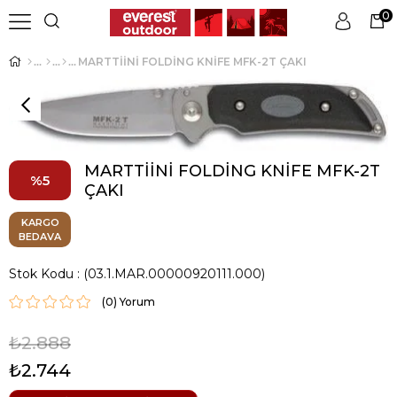
0
MARTTİİNİ FOLDİNG KNİFE MFK-2T ÇAKI
Üye Girişi
Üye Ol
MARTTİİNİ FOLDİNG KNİFE MFK-2T
5
ÇAKI
KARGO
BEDAVA
Stok Kodu
(03.1.MAR.00000920111.000)
(0)
₺2.888
₺2.744