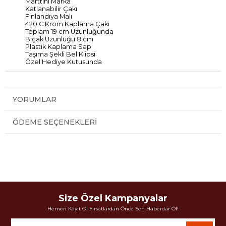
Marttini Marka
Katlanabilir Çakı
Finlandıya Malı
420 C Krom Kaplama Çakı
Toplam 19 cm Uzunluğunda
Bıçak Uzunluğu 8 cm
Plastik Kaplama Sap
Taşıma Şekli Bel Klipsi
Özel Hediye Kutusunda
YORUMLAR
ÖDEME SEÇENEKLERI
Size Özel Kampanyalar
Hemen Kayıt Ol Fırsatlardan Önce Sen Haberdar Ol!