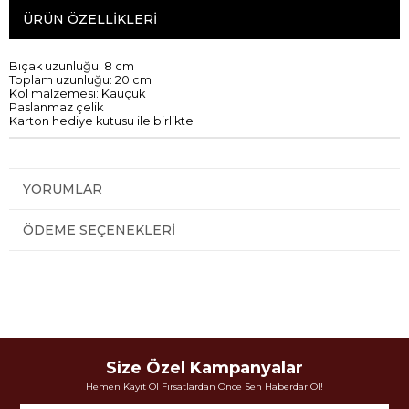
ÜRÜN ÖZELLIKLERI
Bıçak
uzunluğu:
8 cm
Toplam
uzunluğu: 20
cm
Kol
malzemesi: K
auçuk
Paslanmaz çelik
Ka
rton
hediye kutusu ile birlikte
YORUMLAR
ÖDEME SEÇENEKLERI
Size Özel Kampanyalar
Hemen Kayıt Ol Fırsatlardan Önce Sen Haberdar Ol!