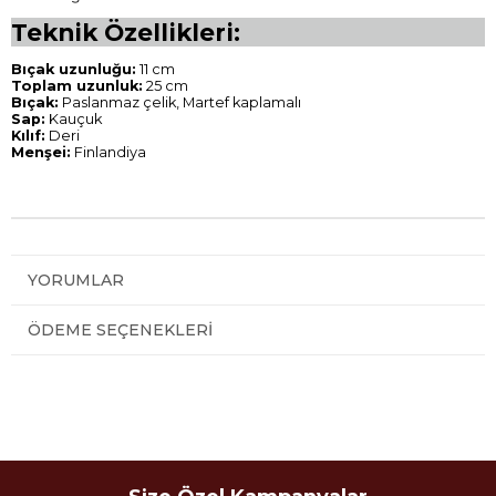
Teknik Özellikleri:
Bıçak uzunluğu:
11 cm
Toplam uzunluk:
25 cm
Bıçak:
Paslanmaz çelik, Martef kaplamalı
Sap:
Kauçuk
Kılıf:
Deri
Menşei:
Finlandiya
YORUMLAR
ÖDEME SEÇENEKLERI