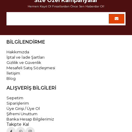
Size Özel Kampanyalar
Hemen Kayıt Ol Fırsatlardan Önce Sen Haberdar Ol!
BİLGİLENDİRME
Hakkımızda
İptal ve İade Şartları
Gizlilik ve Güvenlik
Mesafeli Satış Sözleşmesi
İletişim
Blog
ALIŞVERİŞ BİLGİLERİ
Sepetim
Siparişlerim
Üye Girişi / Üye Ol
Şifremi Unuttum
Banka Hesap Bilgilerimiz
Takipte Kal