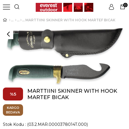
0
MARTTIINI SKINNER WITH HOOK MARTEF BICAK
Üye Girişi
Üye Ol
MARTTIINI SKINNER WITH HOOK
5
MARTEF BICAK
KARGO
BEDAVA
Stok Kodu
(03.2.MAR.0000378014T.000)