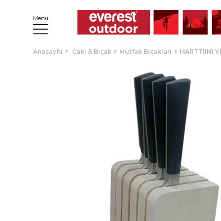
Menu
Anasayfa
Çakı & Bıçak
Mutfak Bıçakları
MARTTIINI V