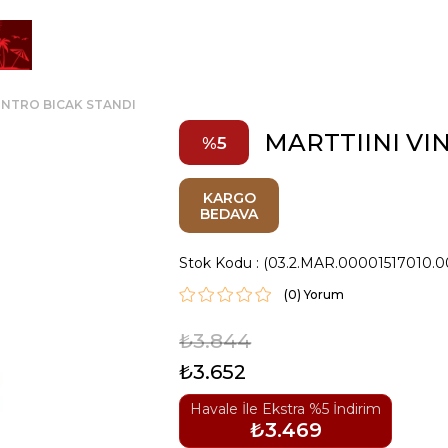
INTRO BICAK STANDI
MARTTIINI VI
5
KARGO
BEDAVA
Stok Kodu
(03.2.MAR.00001517010.0
(0)
₺3.844
₺3.652
Havale İle Ekstra %5 İndirim
₺3.469