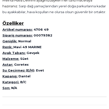
Meindl Hava Devrimi ayağınızdayken her türlü maceraya
hazırsınız.
Sarp dağ yamaçlarından yerel doğa parkurlarına kadar
bu ayakkabılar, hava koşulları ne olursa olsun güvenilir bir ortaktır.
Özelliker
Artikel numarası:
4706 49
Sipariş numarası:
00079382
Genişlik:
Normal
Renk:
Mavi 49 MARINE
Ayak Tabanı:
Gevşek
Malzeme:
Süet
Astar:
Goretex
Su Geçirmez (E/H)
: Evet
Kapanış:
Dantel
Kategori:
B/C
Son:
N/A