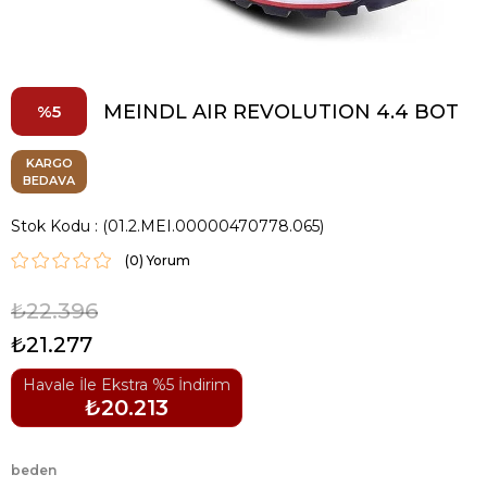
MEINDL AIR REVOLUTION 4.4 BOT
5
KARGO
BEDAVA
Stok Kodu
(01.2.MEI.00000470778.065)
(0)
₺22.396
₺21.277
Havale İle Ekstra %5 İndirim
₺20.213
beden