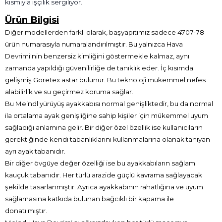
kısmıyla işçilik sergiliyor.
Ürün Bilgisi
Diğer modellerden farklı olarak, başyapıtımız sadece 4707-78
ürün numarasıyla numaralandırılmıştır. Bu yalnızca Hava
Devrimi'nin benzersiz kimliğini göstermekle kalmaz, aynı
zamanda yapıldığı güvenilirliğe de tanıklık eder.
İç kısımda
gelişmiş Goretex astar bulunur.
Bu teknoloji mükemmel nefes
alabilirlik ve su geçirmez koruma sağlar.
Bu Meindl yürüyüş ayakkabısı normal genişliktedir, bu da normal
ila ortalama ayak genişliğine sahip kişiler için mükemmel uyum
sağladığı anlamına gelir.
Bir diğer özel özellik ise kullanıcıların
gerektiğinde kendi tabanlıklarını kullanmalarına olanak tanıyan
ayrı ayak tabanıdır.
Bir diğer övgüye değer özelliği ise bu ayakkabıların sağlam
kauçuk tabanıdır.
Her türlü arazide güçlü kavrama sağlayacak
şekilde tasarlanmıştır.
Ayrıca ayakkabının rahatlığına ve uyum
sağlamasına katkıda bulunan bağcıklı bir kapama ile
donatılmıştır.