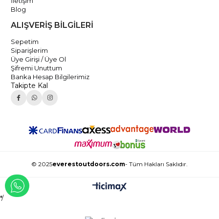
İletişim
Blog
ALIŞVERİŞ BİLGİLERİ
Sepetim
Siparişlerim
Üye Girişi / Üye Ol
Şifremi Unuttum
Banka Hesap Bilgilerimiz
Takipte Kal
© 2025
everestoutdoors.com
- Tüm Hakları Saklıdır.
WHATSAPP İLE İLETİŞİME GEÇ
*/