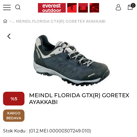
0
MEINDL FLORIDA GTX(R) GORETEX AYAKKABI
Üye Girişi
Üye Ol
MEINDL FLORIDA GTX(R) GORETEX
5
AYAKKABI
KARGO
BEDAVA
Stok Kodu
(01.2.MEI.00000307249.010)