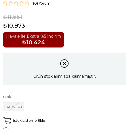
(0)
₺11.551
₺10.973
Havale İle Ekstra %5 İndirim
₺10.424
Ürün stoklarımızda kalmamıştır.
renk
LACİVERT
İstek Listeme Ekle