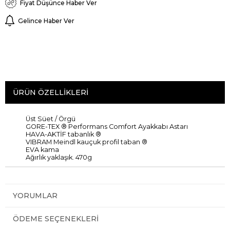
Fiyat Düşünce Haber Ver
Gelince Haber Ver
ÜRÜN ÖZELLIKLERI
Üst
Süet
/
Örgü
GORE-TEX ®
Performans
Comfort
Ayakkabı
Astarı
HAVA
-
AKTİF
tabanlık
®
VIBRAM
Meindl
kauçuk
profil
taban
®
EVA
kama
Ağırlık yaklaşık
.
470g
YORUMLAR
ÖDEME SEÇENEKLERI