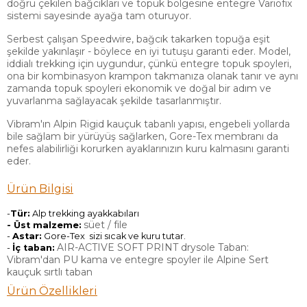
doğru çekilen bağcıkları ve topuk bölgesine entegre Variofix
sistemi sayesinde ayağa tam oturuyor.
Serbest çalışan Speedwire, bağcık takarken topuğa eşit
şekilde yakınlaşır - böylece en iyi tutuşu garanti eder. Model,
iddialı trekking için uygundur, çünkü entegre topuk spoyleri,
ona bir kombinasyon krampon takmanıza olanak tanır ve aynı
zamanda topuk spoyleri ekonomik ve doğal bir adım ve
yuvarlanma sağlayacak şekilde tasarlanmıştır.
Vibram'ın Alpin Rigid kauçuk tabanlı yapısı, engebeli yollarda
bile sağlam bir yürüyüş sağlarken, Gore-Tex membranı da
nefes alabilirliği korurken ayaklarınızın kuru kalmasını garanti
eder.
Ürün Bilgisi
-
Tür:
Alp trekking ayakkabıları
süet / file
- Üst malzeme:
-
Astar:
Gore-Tex sizi sıcak ve kuru tutar.
AIR-ACTIVE SOFT PRINT drysole Taban:
-
İç taban:
Vibram'dan PU kama ve entegre spoyler ile Alpine Sert
kauçuk sırtlı taban
Ürün Özellikleri