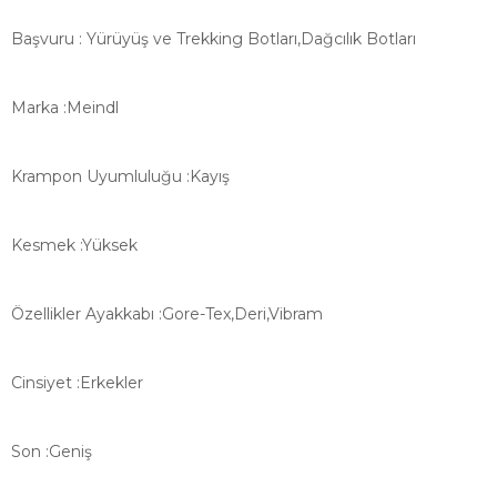
Başvuru
:
Yürüyüş ve Trekking Botları,
Dağcılık Botları
Marka
:
Meindl
Krampon Uyumluluğu
:
Kayış
Kesmek
:
Yüksek
Özellikler Ayakkabı
:
Gore-Tex,
Deri,
Vibram
Cinsiyet
:
Erkekler
Son
:
Geniş