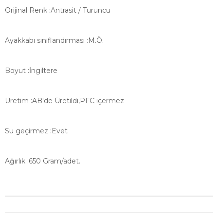
Orijinal Renk
:
Antrasit / Turuncu
Ayakkabı sınıflandırması
:
M.Ö.
Boyut
:
İngiltere
Üretim
:
AB'de Üretildi,
PFC içermez
Su geçirmez
:
Evet
Ağırlık
:
650 Gram/adet.