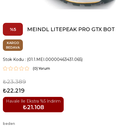
MEINDL LITEPEAK PRO GTX BOT
5
KARGO
BEDAVA
Stok Kodu
(01.1.MEI.00000463431.065)
(0)
₺23.389
₺22.219
Havale İle Ekstra %5 İndirim
₺21.108
beden