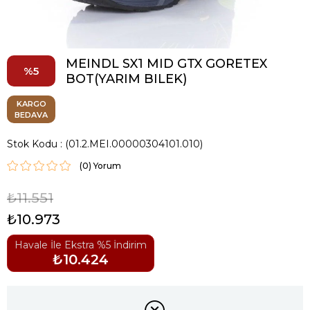
MEINDL SX1 MID GTX GORETEX
5
BOT(YARIM BILEK)
KARGO
BEDAVA
Stok Kodu
(01.2.MEI.00000304101.010)
(0)
₺11.551
₺10.973
Havale İle Ekstra %5 İndirim
₺10.424