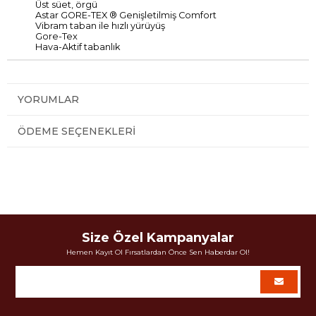
Üst
süet
,
örgü
Astar
GORE-TEX
® Genişletilmiş
Comfort
Vibram taban
ile hızlı
yürüyüş
Gore
-
Tex
Hava
-
Aktif
tabanlık
YORUMLAR
ÖDEME SEÇENEKLERI
Size Özel Kampanyalar
Hemen Kayıt Ol Fırsatlardan Önce Sen Haberdar Ol!