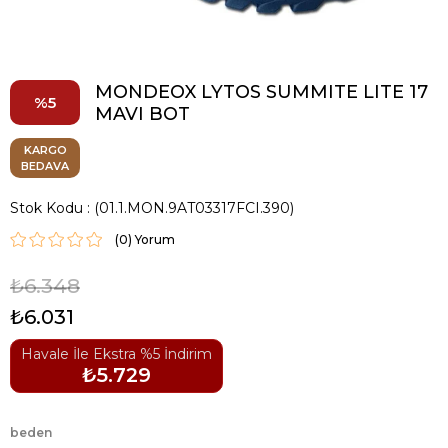
MONDEOX LYTOS SUMMITE LITE 17
5
MAVI BOT
KARGO
BEDAVA
Stok Kodu
(01.1.MON.9AT03317FCI.390)
(0)
₺6.348
₺6.031
Havale İle Ekstra %5 İndirim
₺5.729
beden