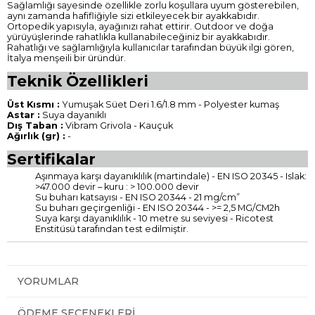
Sağlamlığı sayesinde özellikle zorlu koşullara uyum gösterebilen,
aynı zamanda hafifliğiyle sizi etkileyecek bir ayakkabıdır.
Ortopedik yapısıyla, ayağınızı rahat ettirir. Outdoor ve doğa
yürüyüşlerinde rahatlıkla kullanabileceğiniz bir ayakkabıdır.
Rahatlığı ve sağlamlığıyla kullanıcılar tarafından büyük ilgi gören,
İtalya menşeili bir üründür.
Teknik Özellikleri
Üst Kısmı :
Yumuşak Süet Deri 1.6/1.8 mm - Polyester kumaş
Astar :
Suya dayanıklı
Dış Taban :
Vibram Grivola - Kauçuk
Ağırlık (gr) :
-
Sertifikalar
Aşınmaya karşı dayanıklılık (martindale) - EN ISO 20345 - Islak:
>47.000 devir – kuru : > 100.000 devir
Su buharı katsayısı - EN ISO 20344 - 21 mg/cm”
Su buharı geçirgenliği - EN ISO 20344 - >= 2,5 MG/CM2h
Suya karşı dayanıklılık - 10 metre su seviyesi - Ricotest
Enstitüsü tarafından test edilmiştir.
YORUMLAR
ÖDEME SEÇENEKLERI