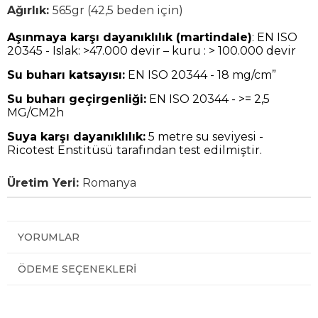
Ağırlık:
565gr (42,5 beden için)
Aşınmaya karşı dayanıklılık (martindale)
: EN ISO
20345 - Islak: >47.000 devir – kuru : > 100.000 devir
Su buharı katsayısı:
EN ISO 20344 - 18 mg/cm”
Su buharı geçirgenliği:
EN ISO 20344 - >= 2,5
MG/CM2h
Suya karşı dayanıklılık:
5 metre su seviyesi -
Ricotest Enstitüsü tarafından test edilmiştir.
Üretim Yeri:
Romanya
YORUMLAR
ÖDEME SEÇENEKLERI