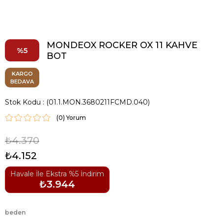
MONDEOX ROCKER OX 11 KAHVE
5
BOT
KARGO
BEDAVA
Stok Kodu
(01.1.MON.3680211FCMD.040)
(0)
₺4.370
₺4.152
Havale İle Ekstra %5 İndirim
₺3.944
beden