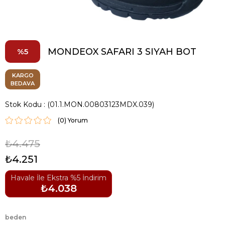
MONDEOX SAFARI 3 SIYAH BOT
5
KARGO
BEDAVA
Stok Kodu
(01.1.MON.00803123MDX.039)
(0)
₺4.475
₺4.251
Havale İle Ekstra %5 İndirim
₺4.038
beden