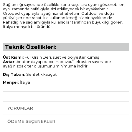
Sağlamlığı sayesinde özellikle zorlu koşullara uyum gösterebilen,
aynı zamanda hafifliğiyle sizi etkileyecek bir ayakkabıdır.
Ortopedik yapısıyla, ayağınızı rahat ettirir. Outdoor ve doğa
yürüyüşlerinde rahatlıkla kullanabileceğiniz bir ayakkabıdır.
Rahatlığı ve sağlamlığıyla kullanıcılar tarafından büyük ilgi gören,
İtalya menşeili bir üründür.
Teknik Özellikleri:
Üst Kısmı:
Full Grain Deri, süet ve polyester kumaş
Astar:
Anatomik yapıdadır. Hadavar/fileli astarı sayesinde
ayağınızdaki ter oluşumunu minimuma indirir.
Dış Taban:
Sentetik kauçuk
Menşei:
İtalya
YORUMLAR
ÖDEME SEÇENEKLERI