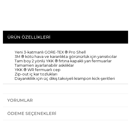
ÜRÜN ÖZELLIKLERI
Yeni
3-katmanlı
GORE-TEX ®
Pro
Shell
3M
®
kötü hava
ve karanlıkta
görünürlük için
yansıtıcı
lar
Tam boy
2 yönlü
YKK
®
fırtına
kapaklı
yan
fermuarlar
Tamamen ayarlanabilir
askılıklar
YKK
®
WR
fermuarlı
cep
Zip
-out
iç
kar
tozlukları
Dayanıklılık için
üç
dikiş
takviyeli
krampon
kick-
şeritleri
YORUMLAR
ÖDEME SEÇENEKLERI