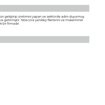
n gün geliştirip üretimini yapan ve sektörde adını duyurmuş
ısı getirmiştir. Nitecore yenilikçi fikirlerini ve mükemmel
 bir firmadır.