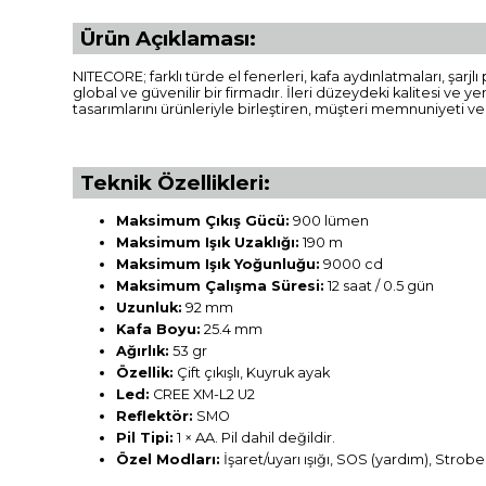
Ürün Açıklaması:
NITECORE; farklı türde el fenerleri, kafa aydınlatmaları, şar
global ve güvenilir bir firmadır. İleri düzeydeki kalitesi ve y
tasarımlarını ürünleriyle birleştiren, müşteri memnuniyeti v
Teknik Özellikleri:
Maksimum Çıkış Gücü:
900 lümen
Maksimum Işık Uzaklığı:
190 m
Maksimum Işık Yoğunluğu:
9000 cd
Maksimum Çalışma Süresi:
12 saat / 0.5 gün
Uzunluk:
92 mm
Kafa Boyu:
25.4 mm
Ağırlık:
53 gr
Özellik:
Çift çıkışlı, Kuyruk ayak
Led:
CREE XM-L2 U2
Reflektör:
SMO
Pil Tipi:
1 × AA. Pil dahil değildir.
Özel Modları:
İşaret/uyarı ışığı, SOS (yardım), Strobe 