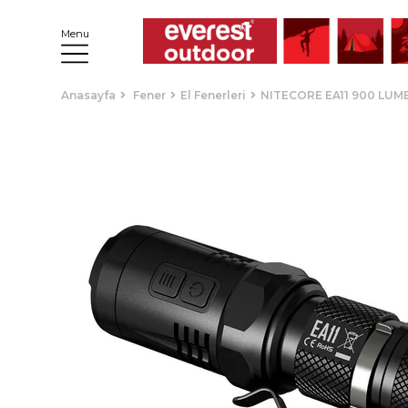
Menu
Anasayfa
Fener
El Fenerleri
NITECORE EA11 900 LUME