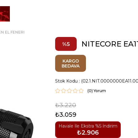
N EL FENERI
NITECORE EA1
5
KARGO
BEDAVA
Stok Kodu
(02.1.NIT.0000000EA11.0
(0)
₺3.220
₺3.059
Havale İle Ekstra %5 İndirim
₺2.906