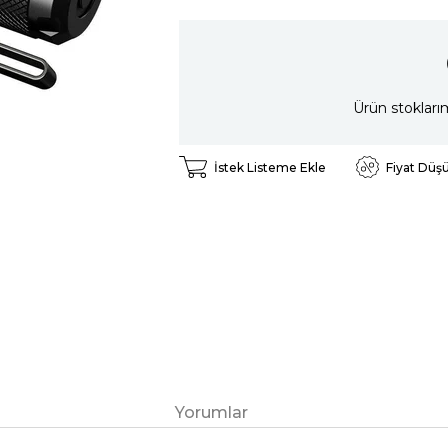
Ürün stokları
İstek Listeme Ekle
Fiyat Düş
Yorumlar