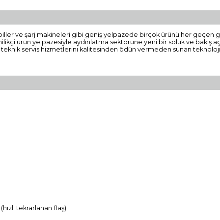
jlı piller ve şarj makineleri gibi geniş yelpazede birçok ürünü her geçe
enilikçi ürün yelpazesiyle aydınlatma sektörüne yeni bir soluk ve bakış aç
e teknik servis hizmetlerini kalitesinden ödün vermeden sunan teknolojik
(hızlı tekrarlanan flaş)