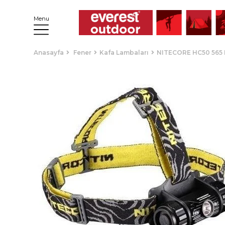
Menu
Anasayfa
Fener
Kafa Lambaları
NITECORE HC50 565 