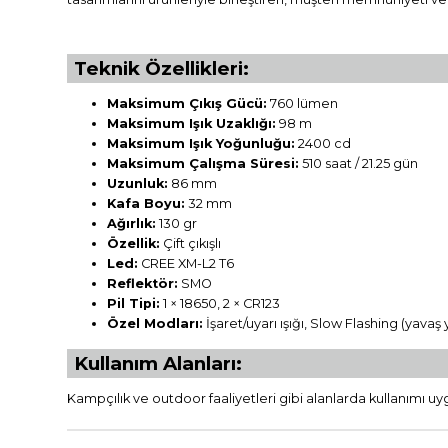
Teknik Özellikleri:
Maksimum Çıkış Gücü:
760 lümen
Maksimum Işık Uzaklığı:
98 m
Maksimum Işık Yoğunluğu:
2400 cd
Maksimum Çalışma Süresi:
510 saat / 21.25 gün
Uzunluk:
86 mm
Kafa Boyu:
32 mm
Ağırlık:
130 gr
Özellik:
Çift çıkışlı
Led:
CREE XM-L2 T6
Reflektör:
SMO
Pil Tipi:
1 × 18650, 2 × CR123
Özel Modları:
İşaret/uyarı ışığı, Slow Flashing (yava
Kullanım Alanları:
Kampçılık ve outdoor faaliyetleri gibi alanlarda kullanımı uyg