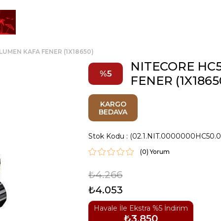
LUMEN KAFA FENER (1X18650)
NITECORE HC5
5
FENER (1X1865
KARGO
BEDAVA
Stok Kodu
(02.1.NIT.0000000HC50.
(0)
₺4.266
₺4.053
Havale İle Ekstra %5 İndirim
₺3.850