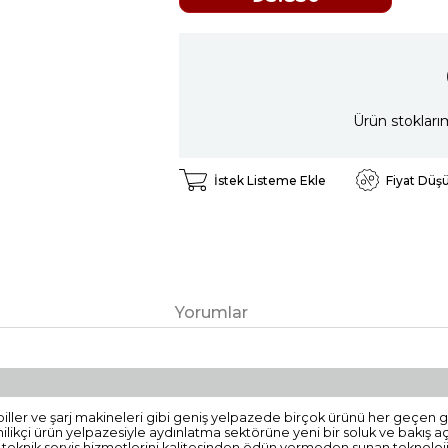
Ürün stokları
İstek Listeme Ekle
Fiyat Düş
Yorumlar
jlı piller ve şarj makineleri gibi geniş yelpazede birçok ürünü her geçe
enilikçi ürün yelpazesiyle aydınlatma sektörüne yeni bir soluk ve bakış aç
e teknik servis hizmetlerini kalitesinden ödün vermeden sunan teknolojik