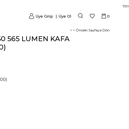
TRY
Üye Girişi
Üye Ol
0
< < Önceki Sayfaya Dön
0 565 LUMEN KAFA
0)
000)