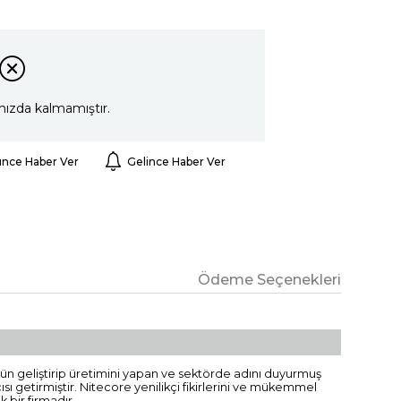
mızda kalmamıştır.
ünce Haber Ver
Gelince Haber Ver
Ödeme Seçenekleri
n gün geliştirip üretimini yapan ve sektörde adını duyurmuş
ısı getirmiştir. Nitecore yenilikçi fikirlerini ve mükemmel
 bir firmadır.