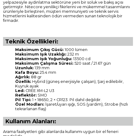
yelpazesiyle aydınlatma sektörüne yeni bir soluk ve bakış açısı
getirmiştir. Nitecore yenilikçi fikirlerini ve mükemmel tasarımlarını
ürünleriyle birleştiren, müşteri memnuniyeti ve teknik servis
hizmetlerini kalitesinden ödün vermeden sunan teknolojik bir
firmadır.
Teknik Özellikleri:
Maksimum Çıkış Gücü:
1000 lümen
Maksimum Işık Uzaklığı:
232 m
Maksimum Işık Yoğunluğu:
13500 cd
Maksimum Çalışma Süresi:
520 saat / 21.67 gün
Uzunluk:
139 mm
Kafa Boyu:
25.4 mm
Ağırlık:
88 gr
Özellik:
Hybrid (güneş enerjisiyle çalışan), Şarj edilebilir,
Kuyruk ayak
Led:
CREE XM-L2 U3
Reflektör:
SMO
Pil Tipi:
1 × 18650, 2 × CR123. Pil dahil değildir.
Özel Modları:
İşaret/uyarı ışığı, SOS (yardım), Strobe (hızlı
tekrarlanan flaş)
Kullanım Alanları:
Arama faaliyetleri gibi alanlarda kullanımı uygun bir el feneri