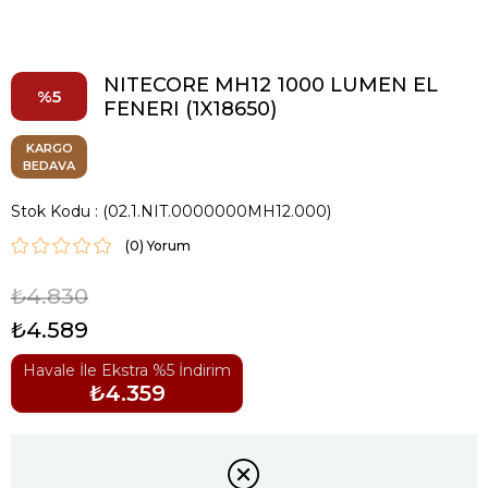
NITECORE MH12 1000 LUMEN EL
5
FENERI (1X18650)
KARGO
BEDAVA
Stok Kodu
(02.1.NIT.0000000MH12.000)
(0)
₺4.830
₺4.589
Havale İle Ekstra %5 İndirim
₺4.359