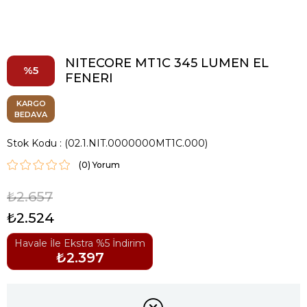
NITECORE MT1C 345 LUMEN EL
5
FENERI
KARGO
BEDAVA
Stok Kodu
(02.1.NIT.0000000MT1C.000)
(0)
₺2.657
₺2.524
Havale İle Ekstra %5 İndirim
₺2.397