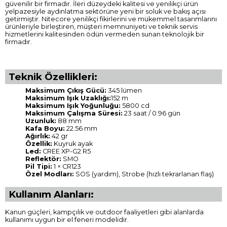
güvenilir bir firmadır. İleri düzeydeki kalitesi ve yenilikçi ürün
yelpazesiyle aydınlatma sektörüne yeni bir soluk ve bakış açısı
getirmiştir. Nitecore yenilikçi fikirlerini ve mükemmel tasarımlarını
ürünleriyle birleştiren, müşteri memnuniyeti ve teknik servis
hizmetlerini kalitesinden ödün vermeden sunan teknolojik bir
firmadır.
Teknik Özellikleri:
Maksimum Çıkış Gücü:
345 lümen
Maksimum Işık Uzaklığı:
152 m
Maksimum Işık Yoğunluğu:
5800 cd
Maksimum Çalışma Süresi:
23 saat / 0.96 gün
Uzunluk:
88 mm
Kafa Boyu:
22.56 mm
Ağırlık:
42 gr
Özellik:
Kuyruk ayak
Led:
CREE XP-G2 R5
Reflektör:
SMO
Pil Tipi:
1 × CR123
Özel Modları:
SOS (yardım), Strobe (hızlı tekrarlanan flaş)
Kullanım Alanları:
Kanun güçleri, kampçılık ve outdoor faaliyetleri gibi alanlarda
kullanımı uygun bir el feneri modelidir.