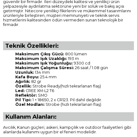
güvenilir bir firmadır. İleri düzeydeki kalitesi ve yenilikçi ürün
yelpazesiyle aydınlatma sektörüne yeni bir soluk ve bakış açısı
getirmiştir. Nitecore yenilikçi fikirlerini ve mükemmel tasarımlarını
ürünleriyle birleştiren, müşteri memnuniyeti ve teknik servis
hizmetlerini kalitesinden ödün vermeden sunan teknolojik bir
firmadır.
Teknik Özellikleri:
Maksimum Çıkış Gücü:
800 lümen
Maksimum Işık Uzaklığı:
193 m
Maksimum Işık Yoğunluğu:
9300 cd
Maksimum Çalışma Süresi:
26 saat / 1.08 gün
Uzunluk:
134 mm
Kafa Boyu:
25.4 mm
Ağırlık:
82 gr
Özellik:
Strobe Ready(hızlı tekrarlanan flaş)
Led:
CREE XM-L2 T6
Reflektör:
SMO
Pil Tipi:
1 × 18650, 2 x CR123. Pil dahil değildir.
Özel Modları:
Strobe (hızlı tekrarlanan flaş)
Kullanım Alanları:
Avcılık, Kanun güçleri, askeri, kampçılık ve outdoor faaliyetleri gibi
alanlarda kullanımı uygun bir el feneri modelidir.