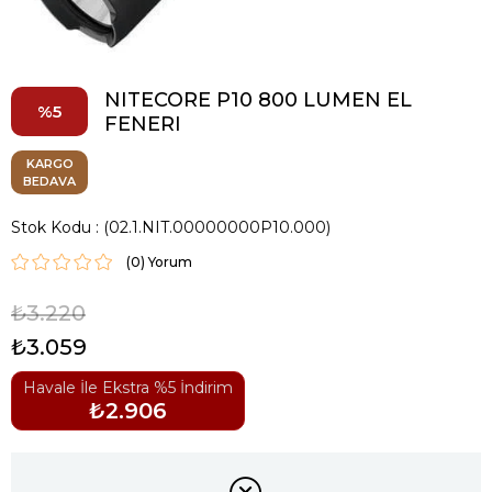
NITECORE P10 800 LUMEN EL
5
FENERI
KARGO
BEDAVA
Stok Kodu
(02.1.NIT.00000000P10.000)
(0)
₺3.220
₺3.059
Havale İle Ekstra %5 İndirim
₺2.906