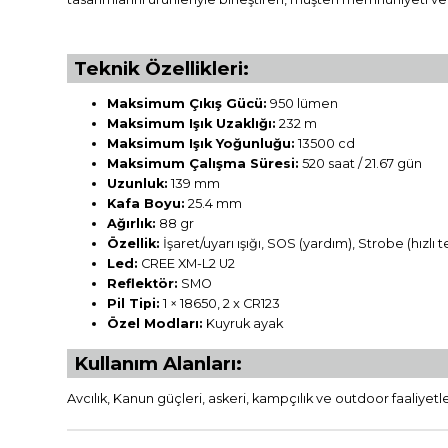
Teknik Özellikleri:
Maksimum Çıkış Gücü:
950 lümen
Maksimum Işık Uzaklığı:
232 m
Maksimum Işık Yoğunluğu:
13500 cd
Maksimum Çalışma Süresi:
520 saat / 21.67 gün
Uzunluk:
139 mm
Kafa Boyu:
25.4 mm
Ağırlık:
88 gr
Özellik:
İşaret/uyarı ışığı, SOS (yardım), Strobe (hızlı t
Led:
CREE XM-L2 U2
Reflektör:
SMO
Pil Tipi:
1 × 18650, 2 x CR123
Özel Modları:
Kuyruk ayak
Kullanım Alanları:
Avcılık, Kanun güçleri, askeri, kampçılık ve outdoor faaliyetle