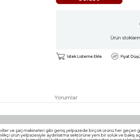
Ürün stokları
İstek Listeme Ekle
Fiyat Düş
Yorumlar
jlı piller ve şarj makineleri gibi geniş yelpazede birçok ürünü her geçe
enilikçi ürün yelpazesiyle aydınlatma sektörüne yeni bir soluk ve bakış aç
e teknik servis hizmetlerini kalitesinden ödün vermeden sunan teknolojik