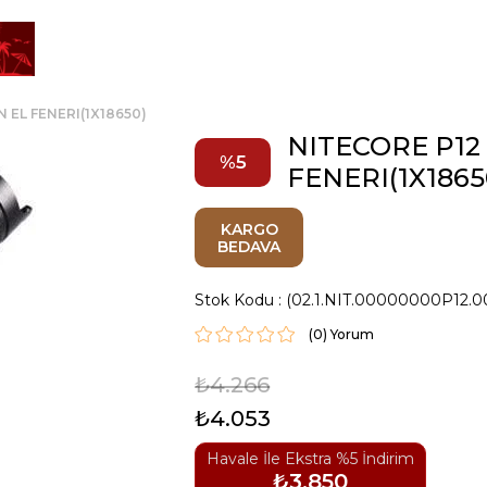
 EL FENERI(1X18650)
NITECORE P12
5
FENERI(1X1865
KARGO
BEDAVA
Stok Kodu
(02.1.NIT.00000000P12.0
(0)
₺4.266
₺4.053
Havale İle Ekstra %5 İndirim
₺3.850