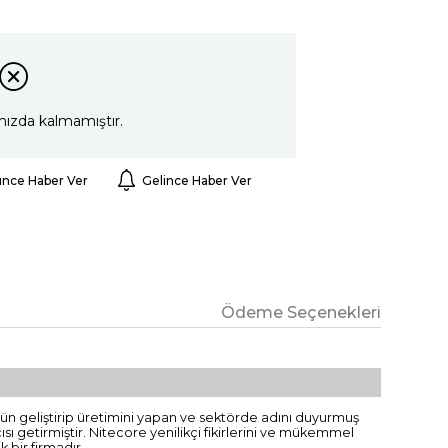
mızda kalmamıştır.
ünce Haber Ver
Gelince Haber Ver
Ödeme Seçenekleri
n gün geliştirip üretimini yapan ve sektörde adını duyurmuş
ısı getirmiştir. Nitecore yenilikçi fikirlerini ve mükemmel
 bir firmadır.