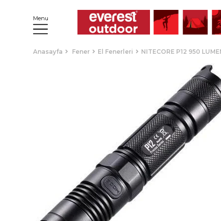
Menu
Anasayfa
Fener
El Fenerleri
NITECORE P12 950 LUMEN