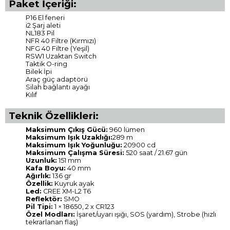
Paket İçeriği:
P16 El feneri
i2 Şarj aleti
NL183 Pil
NFR 40 Filtre (Kırmızı)
NFG 40 Filtre (Yeşil)
RSW1 Uzaktan Switch
Taktik O-ring
Bilek İpi
Araç güç adaptörü
Silah bağlantı ayağı
Kılıf
Teknik Özellikleri:
Maksimum Çıkış Gücü:
960 lümen
Maksimum Işık Uzaklığı:
289 m
Maksimum Işık Yoğunluğu:
20900 cd
Maksimum Çalışma Süresi:
520 saat / 21.67 gün
Uzunluk:
151 mm
Kafa Boyu:
40 mm
Ağırlık:
136 gr
Özellik:
Kuyruk ayak
Led:
CREE XM-L2 T6
Reflektör:
SMO
Pil Tipi:
1 × 18650, 2 x CR123
Özel Modları:
İşaret/uyarı ışığı, SOS (yardım), Strobe (hızlı
tekrarlanan flaş)