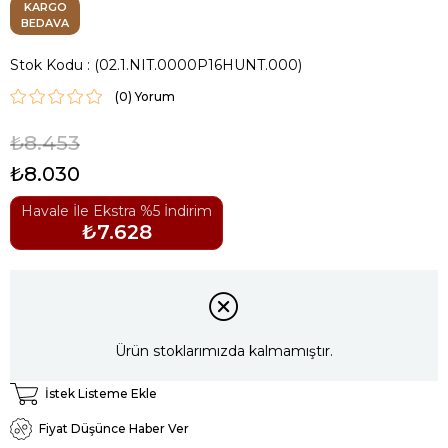
KARGO
BEDAVA
Stok Kodu
(02.1.NIT.0000P16HUNT.000)
(0)
₺8.453
₺8.030
Havale İle Ekstra %5 İndirim
₺7.628
Ürün stoklarımızda kalmamıştır.
İstek Listeme Ekle
Fiyat Düşünce Haber Ver