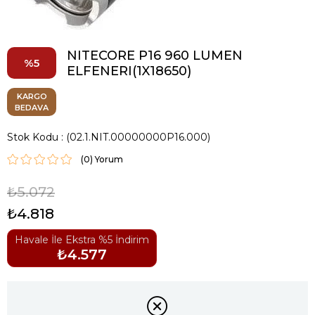
NITECORE P16 960 LUMEN
5
ELFENERI(1X18650)
KARGO
BEDAVA
Stok Kodu
(02.1.NIT.00000000P16.000)
(0)
₺5.072
₺4.818
Havale İle Ekstra %5 İndirim
₺4.577