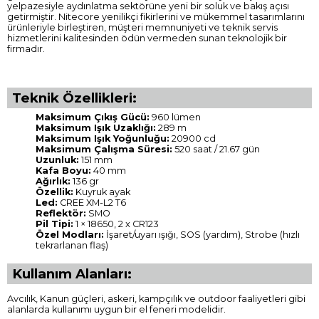
yelpazesiyle aydınlatma sektörüne yeni bir soluk ve bakış açısı
getirmiştir. Nitecore yenilikçi fikirlerini ve mükemmel tasarımlarını
ürünleriyle birleştiren, müşteri memnuniyeti ve teknik servis
hizmetlerini kalitesinden ödün vermeden sunan teknolojik bir
firmadır.
Teknik Özellikleri:
Maksimum Çıkış Gücü:
960 lümen
Maksimum Işık Uzaklığı:
289 m
Maksimum Işık Yoğunluğu:
20900 cd
Maksimum Çalışma Süresi:
520 saat / 21.67 gün
Uzunluk:
151 mm
Kafa Boyu:
40 mm
Ağırlık:
136 gr
Özellik:
Kuyruk ayak
Led:
CREE XM-L2 T6
Reflektör:
SMO
Pil Tipi:
1 × 18650, 2 x CR123
Özel Modları:
İşaret/uyarı ışığı, SOS (yardım), Strobe (hızlı
tekrarlanan flaş)
Kullanım Alanları:
Avcılık, Kanun güçleri, askeri, kampçılık ve outdoor faaliyetleri gibi
alanlarda kullanımı uygun bir el feneri modelidir.