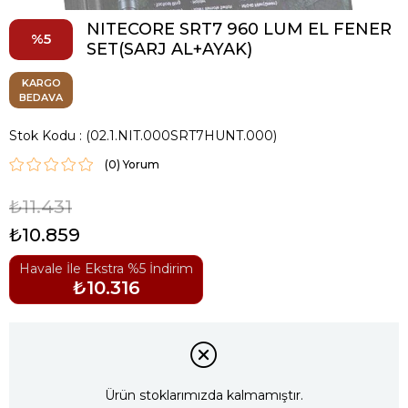
NITECORE SRT7 960 LUM EL FENER
5
SET(SARJ AL+AYAK)
KARGO
BEDAVA
Stok Kodu
(02.1.NIT.000SRT7HUNT.000)
(0)
₺11.431
₺10.859
Havale İle Ekstra %5 İndirim
₺10.316
Ürün stoklarımızda kalmamıştır.