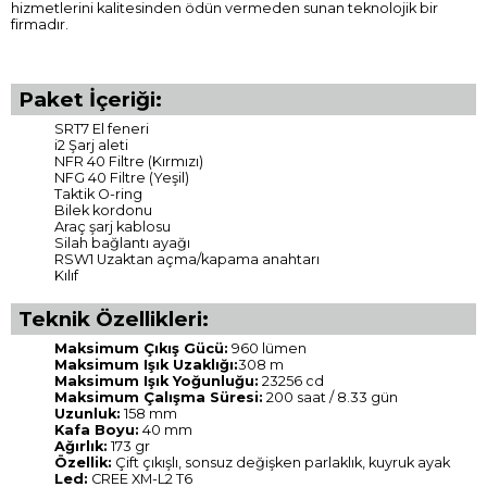
hizmetlerini kalitesinden ödün vermeden sunan teknolojik bir
firmadır.
Paket İçeriği:
SRT7 El feneri
i2 Şarj aleti
NFR 40 Filtre (Kırmızı)
NFG 40 Filtre (Yeşil)
Taktik O-ring
Bilek kordonu
Araç şarj kablosu
Silah bağlantı ayağı
RSW1 Uzaktan açma/kapama anahtarı
Kılıf
Teknik Özellikleri:
Maksimum Çıkış Gücü:
960 lümen
Maksimum Işık Uzaklığı:
308 m
Maksimum Işık Yoğunluğu:
23256 cd
Maksimum Çalışma Süresi:
200 saat / 8.33 gün
Uzunluk:
158 mm
Kafa Boyu:
40 mm
Ağırlık:
173 gr
Özellik:
Çift çıkışlı, sonsuz değişken parlaklık, kuyruk ayak
Led:
CREE XM-L2 T6