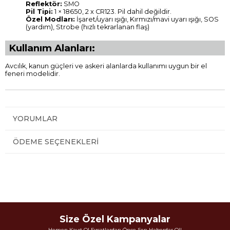
Reflektör:
SMO
Pil Tipi:
1 × 18650, 2 x CR123. Pil dahil değildir.
Özel Modları:
İşaret/uyarı ışığı, Kırmızı/mavi uyarı ışığı, SOS
(yardım), Strobe (hızlı tekrarlanan flaş)
Kullanım Alanları:
Avcılık, kanun güçleri ve askeri alanlarda kullanımı uygun bir el
feneri modelidir.
YORUMLAR
ÖDEME SEÇENEKLERI
Size Özel Kampanyalar
Hemen Kayıt Ol Fırsatlardan Önce Sen Haberdar Ol!