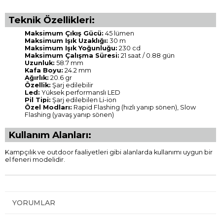
Teknik Özellikleri:
Maksimum Çıkış Gücü:
45 lümen
Maksimum Işık Uzaklığı:
30 m
Maksimum Işık Yoğunluğu:
230 cd
Maksimum Çalışma Süresi:
21 saat / 0.88 gün
Uzunluk:
58.7 mm
Kafa Boyu:
24.2 mm
Ağırlık:
20.6 gr
Özellik:
Şarj edilebilir
Led:
Yüksek performanslı LED
Pil Tipi:
Şarj edilebilen Li-ion
Özel Modları:
Rapid Flashing (hızlı yanıp sönen), Slow
Flashing (yavaş yanıp sönen)
Kullanım Alanları:
Kampçılık ve outdoor faaliyetleri gibi alanlarda kullanımı uygun bir
el feneri modelidir.
YORUMLAR