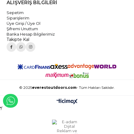
ALIŞVERİŞ BİLGİLERİ
Sepetim
Siparişlerim
Üye Girişi / Üye Ol
Şifremi Unuttum
Banka Hesap Bilgilerimiz
Takipte Kal
© 2025
everestoutdoors.com
- Tüm Hakları Saklıdır.
WHATSAPP İLE İLETİŞİME GEÇ
*/