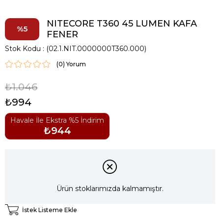
NITECORE T360 45 LUMEN KAFA
5
FENER
Stok Kodu
(02.1.NIT.0000000T360.000)
(0)
₺1.046
₺994
Havale İle Ekstra %5 İndirim
₺944
Ürün stoklarımızda kalmamıştır.
İstek Listeme Ekle