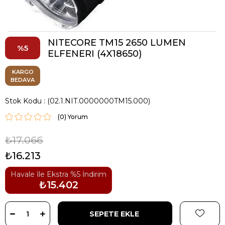
NITECORE TM15 2650 LUMEN
5
ELFENERI (4X18650)
KARGO
BEDAVA
Stok Kodu
(02.1.NIT.0000000TM15.000)
(0)
₺17.066
₺16.213
Havale İle Ekstra %5 İndirim
₺15.402