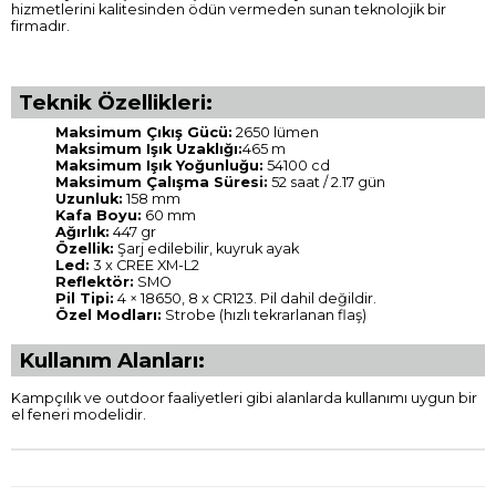
hizmetlerini kalitesinden ödün vermeden sunan teknolojik bir
firmadır.
Teknik Özellikleri:
Maksimum Çıkış Gücü:
2650 lümen
Maksimum Işık Uzaklığı:
465 m
Maksimum Işık Yoğunluğu:
54100 cd
Maksimum Çalışma Süresi:
52 saat / 2.17 gün
Uzunluk:
158 mm
Kafa Boyu:
60 mm
Ağırlık:
447 gr
Özellik:
Şarj edilebilir, kuyruk ayak
Led:
3 x CREE XM-L2
Reflektör:
SMO
Pil Tipi:
4 × 18650, 8 x CR123. Pil dahil değildir.
Özel Modları:
Strobe (hızlı tekrarlanan flaş)
Kullanım Alanları:
Kampçılık ve outdoor faaliyetleri gibi alanlarda kullanımı uygun bir
el feneri modelidir.