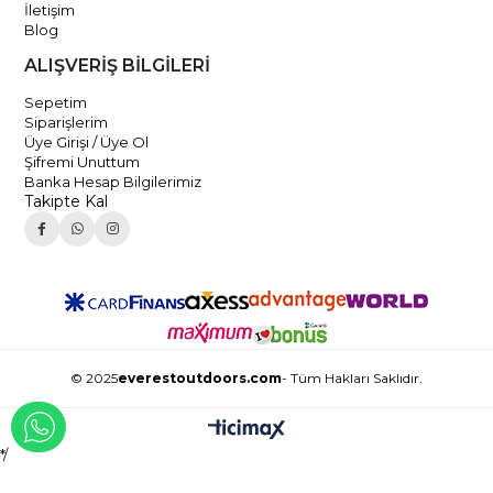
İletişim
Blog
ALIŞVERİŞ BİLGİLERİ
Sepetim
Siparişlerim
Üye Girişi / Üye Ol
Şifremi Unuttum
Banka Hesap Bilgilerimiz
Takipte Kal
© 2025
everestoutdoors.com
- Tüm Hakları Saklıdır.
WHATSAPP İLE İLETİŞİME GEÇ
*/