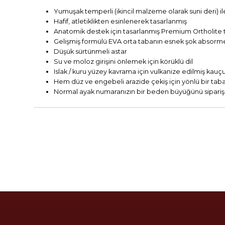
Yumuşak temperli (ikincil malzeme olarak suni deri) ile
Hafif, atletiklikten esinlenerek tasarlanmış
Anatomik destek için tasarlanmış Premium Ortholite 
Gelişmiş formülü EVA orta tabanın esnek şok absorme
Düşük sürtünmeli astar
Su ve moloz girişini önlemek için körüklü dil
Islak / kuru yüzey kavrama için vulkanize edilmiş kau
Hem düz ve engebeli arazide çekiş için yönlü bir tab
Normal ayak numaranızın bir beden büyüğünü sipariş 