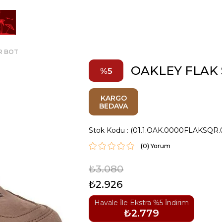
R BOT
OAKLEY FLAK
5
KARGO
BEDAVA
Stok Kodu
(01.1.OAK.0000FLAKSQR.
(0)
₺3.080
₺2.926
Havale İle Ekstra %5 İndirim
₺2.779