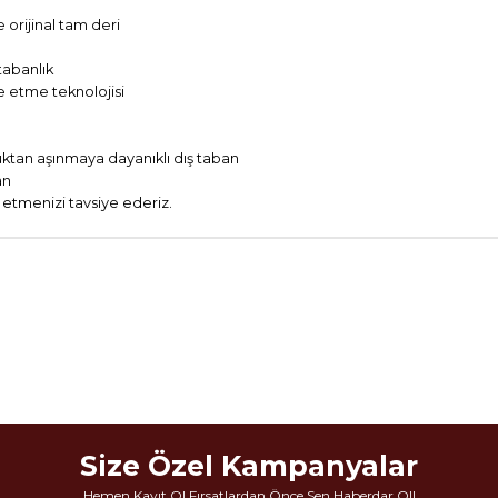
 orijinal tam deri
tabanlık
 etme teknolojisi
çuktan aşınmaya dayanıklı dış taban
an
etmenizi tavsiye ederiz.
Size Özel Kampanyalar
Hemen Kayıt Ol Fırsatlardan Önce Sen Haberdar Ol!