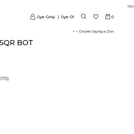
TRY
Üye Girişi
Üye Ol
0
< < Önceki Sayfaya Dön
 SQR BOT
070)