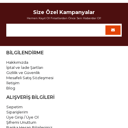
Size Özel Kampanyalar
Hemen Kayıt Ol Fırsatlardan Önce Sen Haberdar Ol!
BİLGİLENDİRME
Hakkımızda
İptal ve İade Şartları
Gizlilik ve Güvenlik
Mesafeli Satış Sözleşmesi
İletişim
Blog
ALIŞVERİŞ BİLGİLERİ
Sepetim
Siparişlerim
Üye Girişi / Üye Ol
Şifremi Unuttum
Banka Hesap Bilgilerimiz