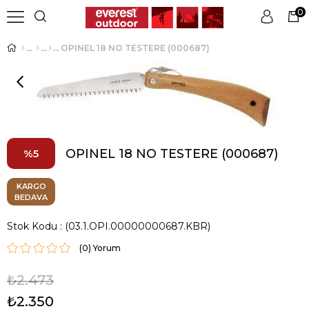
0
OPINEL 18 NO TESTERE (000687)
Üye Girişi
Üye Ol
OPINEL 18 NO TESTERE (000687)
5
KARGO
BEDAVA
Stok Kodu
(03.1.OPI.00000000687.KBR)
(0)
₺2.473
₺2.350