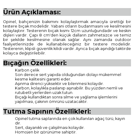
Ürün Açıklaması:
Opinel, bahçenizin bakımını kolaylaştırmak amacıyla ürettiği bir
testere bıçak modelidir. Yabani otların budanmasını ve kesilmesini
kolaylaştırır. Testerenin bıçak kısmı 12cm uzunluğundadır ve keskin
dişleri vardır. Çapı 8 cm'den küçük dalların zahmetsizce ve temiz
bir şekilde kesilmesine olanak sağlar. Aynı zamanda outdoor
faaliyetlerinizde de kullanabileceğiniz bir testere modelidir.
Testerenin, klipsli güvenlik kilidi vardır. Ayrıca bıçak aşındığı taktirde
kolayca değiştirilebilir.
Bıçağın Özellikleri:
Karbon çelik
Son derece sert yapıda olduğundan dolayı mükemmel
kesme kalitesini garanti eder.
Aşınma direnci yüksektir ve bilenmesi kolaydır.
Karbon, kolaylıkla paslanıp aşınabilir. Bu yüzden nemli ve
rutubetli yerlerden uzak tutun.
Bıçağı kullandıktan sonra silme ve yağlama işlemlerini
yapılması, çakının ömrünü uzatacaktır.
Tutma Sapının Özellikleri:
Opinel tutma saplarında en çok kullanılan ağaç türü, kayın
dır.
Sert, dayanıklı ve çalışılması kolaydır.
Homojen bir görünüme sahiptir.