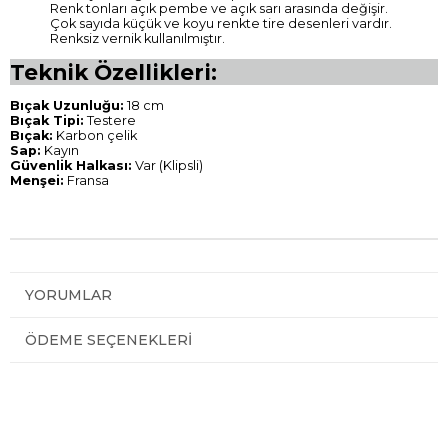
Renk tonları açık pembe ve açık sarı arasında değişir.
Çok sayıda küçük ve koyu renkte tire desenleri vardır.
Renksiz vernik kullanılmıştır.
Teknik Özellikleri:
Bıçak Uzunluğu:
18 cm
Bıçak Tipi:
Testere
Bıçak:
Karbon çelik
Sap:
Kayın
Güvenlik Halkası:
Var (Klipsli)
Menşei:
Fransa
YORUMLAR
ÖDEME SEÇENEKLERI