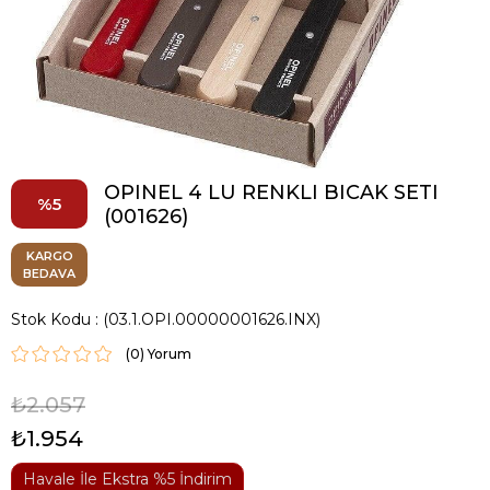
OPINEL 4 LU RENKLI BICAK SETI
5
(001626)
KARGO
BEDAVA
Stok Kodu
(03.1.OPI.00000001626.INX)
(0)
₺2.057
₺1.954
Havale İle Ekstra %5 İndirim