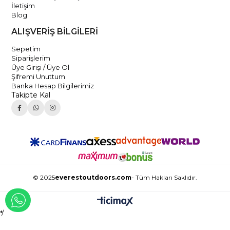
İletişim
Blog
ALIŞVERİŞ BİLGİLERİ
Sepetim
Siparişlerim
Üye Girişi / Üye Ol
Şifremi Unuttum
Banka Hesap Bilgilerimiz
Takipte Kal
© 2025
everestoutdoors.com
- Tüm Hakları Saklıdır.
WHATSAPP İLE İLETİŞİME GEÇ
*/