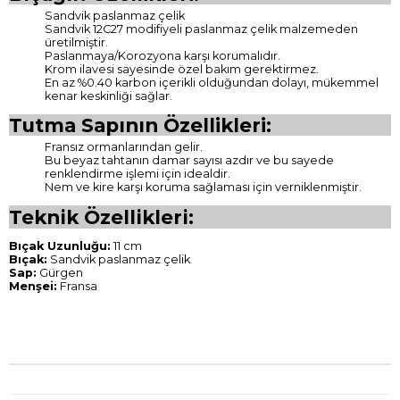
Sandvik paslanmaz çelik
Sandvik 12C27 modifiyeli paslanmaz çelik malzemeden
üretilmiştir.
Paslanmaya/Korozyona karşı korumalıdır.
Krom ilavesi sayesinde özel bakım gerektirmez.
En az %0.40 karbon içerikli olduğundan dolayı, mükemmel
kenar keskinliği sağlar.
Tutma Sapının Özellikleri:
Fransız ormanlarından gelir.
Bu beyaz tahtanın damar sayısı azdır ve bu sayede
renklendirme işlemi için idealdir.
Nem ve kire karşı koruma sağlaması için verniklenmiştir.
Teknik Özellikleri:
Bıçak Uzunluğu:
11 cm
Bıçak:
Sandvik paslanmaz çelik
Sap:
Gürgen
Menşei:
Fransa