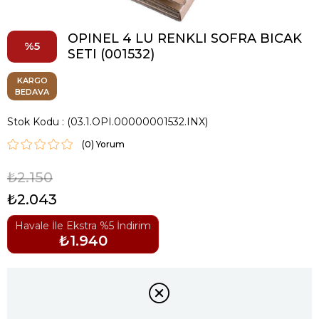
OPINEL 4 LU RENKLI SOFRA BICAK
5
SETI (001532)
KARGO
BEDAVA
Stok Kodu
(03.1.OPI.00000001532.INX)
(0)
₺2.150
₺2.043
Havale İle Ekstra %5 İndirim
₺1.940