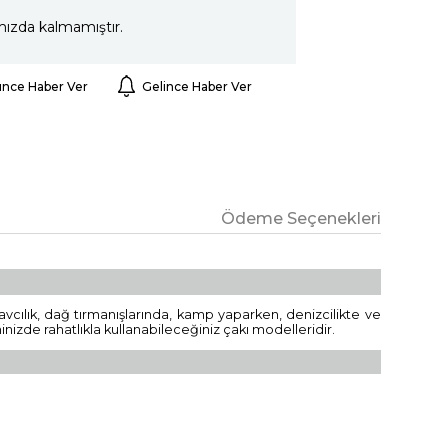
mızda kalmamıştır.
ünce Haber Ver
Gelince Haber Ver
Ödeme Seçenekleri
cılık, dağ tırmanışlarında, kamp yaparken, denizcilikte ve
nizde rahatlıkla kullanabileceğiniz çakı modelleridir.