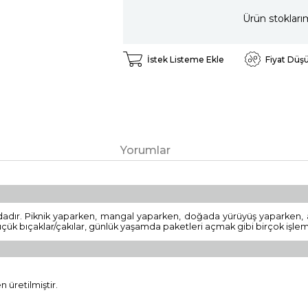
Ürün stokları
İstek Listeme Ekle
Fiyat Düş
Yorumlar
adır. Piknik yaparken, mangal yaparken, doğada yürüyüş yaparken, av
üçük bıçaklar/çakılar, günlük yaşamda paketleri açmak gibi birçok işlemi
üretilmiştir.