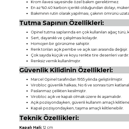
Krom ilavesi sayesinde özel bakım gerektirmez.
En az %0.40 karbon içerikli olduğundan dolayı, mükem
Bakımının rutin olarak yapılması, çakının ömrünü uzata
Tutma Sapının Özellikleri:
Opinel tutma saplarında en çok kullanılan ağaç türü, k
Sert, dayanıklı ve çalışılması kolaydır.
Homojen bir görünüme sahiptir.
Renk tonları açık pembe ve açık sarı arasında değişir.
Çok sayıda küçük ve koyu renkte tire desenleri vardır
Renksiz vernik kullanılmıştır.
Güvenlik Kilidinin Özellikleri:
Marcel Opinel tarafından 1955 yılında geliştirilmiştir.
Virobloc güvenlik halkası, No:6 ve sonrası tüm katlana
Paslanmaz çelikten kesilmiştir.
Virobloc açık ve kapalı olmak üzere iki aşamalıdır.
Açık pozisyondayken, güvenli kullanım amaçlı kilitleneb
Kapalı pozisyondayken, taşıma amaçlı kilitlenebilir.
Teknik Özellikleri:
Kapalı Hali:
12 cm