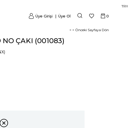
TRY
Üye Girişi
Üye Ol
0
< < Önceki Sayfaya Dön
 NO ÇAKI (001083)
NX)