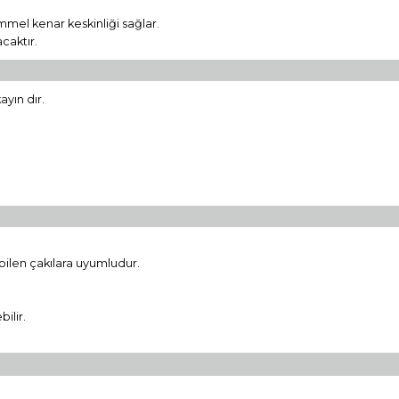
mel kenar keskinliği sağlar.
caktır.
ayın dır.
.
bilen çakılara uyumludur.
ilir.