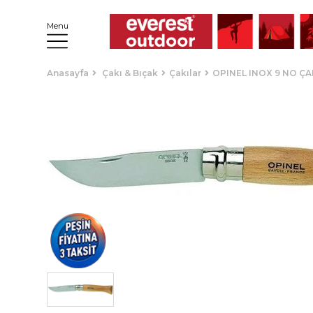
Menu
Anasayfa
Çakı & Bıçak
Çakılar
OPINEL INOX 9 NO ÇA