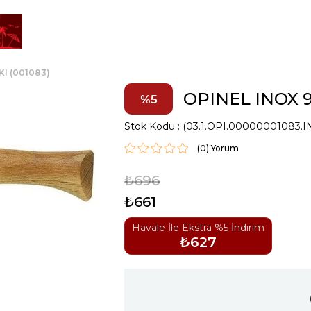
KI (001083)
OPINEL INOX 9
5
Stok Kodu
(03.1.OPI.00000001083.I
(0)
₺696
₺661
Havale İle Ekstra %5 İndirim
₺627