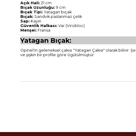
Açık Hali:
21 cm
Bıçak Uzunluğu:
9 cm
Bıçak Tipi:
Yatagan bıçak
Bıçak:
Sandvik paslanmaz çelik
Sap:
Kayın
Güvenlik Halkası:
Var (Virobloc)
Menşei:
Fransa
Yatagan Bıçak:
Opinel'in geleneksel çakısı "Yatagan Çakısı" olarak bilinir. Şe
ve şişkin bir profile göre ögütülmüştür.