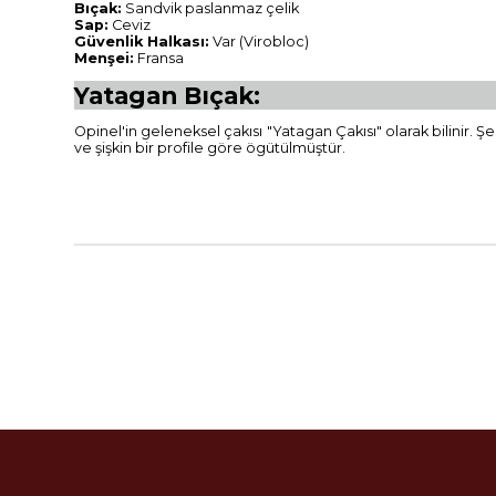
Bıçak:
Sandvik paslanmaz çelik
Sap:
Ceviz
Güvenlik Halkası:
Var (Virobloc)
Menşei:
Fransa
Yatagan Bıçak:
Opinel'in geleneksel çakısı "Yatagan Çakısı" olarak bilinir. Şe
ve şişkin bir profile göre ögütülmüştür.