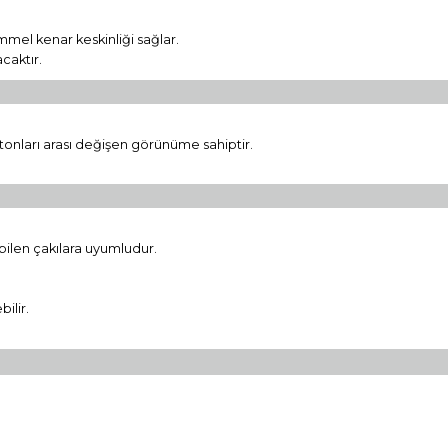
mel kenar keskinliği sağlar.
caktır.
tonları arası değişen görünüme sahiptir.
bilen çakılara uyumludur.
ilir.