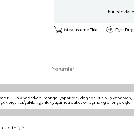
Ürün stokları
İstek Listeme Ekle
Fiyat Düş
Yorumlar
adır. Piknik yaparken, mangal yaparken, doğada yürüyüş yaparken, av
üçük bıçaklar/çakılar, günlük yaşamda paketleri açmak gibi birçok işlemi
üretilmiştir.