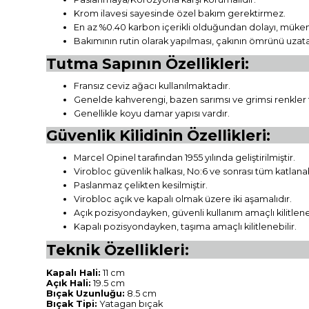
Krom ilavesi sayesinde özel bakım gerektirmez.
En az %0.40 karbon içerikli olduğundan dolayı, mükem
Bakımının rutin olarak yapılması, çakının ömrünü uzata
Tutma Sapının Özellikleri:
Fransız ceviz ağacı kullanılmaktadır.
Genelde kahverengi, bazen sarımsı ve grimsi renkler 
Genellikle koyu damar yapısı vardır.
Güvenlik Kilidinin Özellikleri:
Marcel Opinel tarafından 1955 yılında geliştirilmiştir.
Virobloc güvenlik halkası, No:6 ve sonrası tüm katlana
Paslanmaz çelikten kesilmiştir.
Virobloc açık ve kapalı olmak üzere iki aşamalıdır.
Açık pozisyondayken, güvenli kullanım amaçlı kilitleneb
Kapalı pozisyondayken, taşıma amaçlı kilitlenebilir.
Teknik Özellikleri:
Kapalı Hali:
11 cm
Açık Hali:
19.5 cm
Bıçak Uzunluğu:
8.5 cm
Bıçak Tipi:
Yatagan bıçak