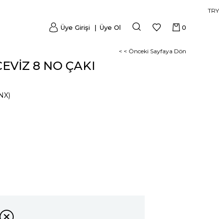
TRY
Üye Girişi
Üye Ol
0
< < Önceki Sayfaya Dön
EVİZ 8 NO ÇAKI
NX)