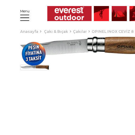
Menu
Anasayfa
Çakı & Bıçak
Çakılar
OPINEL INOX CEVİZ 8