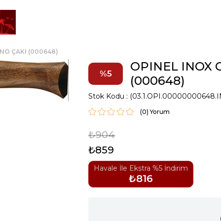
 NO ÇAKI (000648)
OPINEL INOX C
5
(000648)
Stok Kodu
(03.1.OPI.00000000648.I
(0)
₺904
₺859
Havale İle Ekstra %5 İndirim
₺816