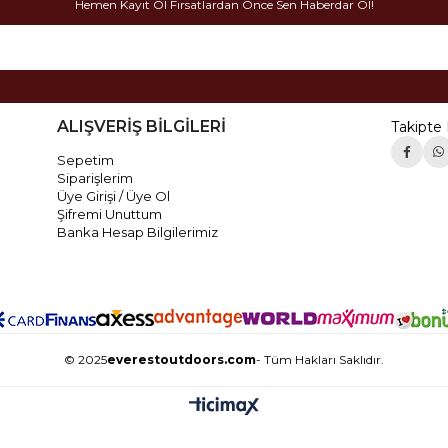
Hemen Kayıt Ol Fırsatlardan Önce Sen Haberdar Ol!
ALIŞVERİŞ BİLGİLERİ
Takipte 
Sepetim
Siparişlerim
Üye Girişi / Üye Ol
Şifremi Unuttum
Banka Hesap Bilgilerimiz
© 2025
everestoutdoors.com
- Tüm Hakları Saklıdır.