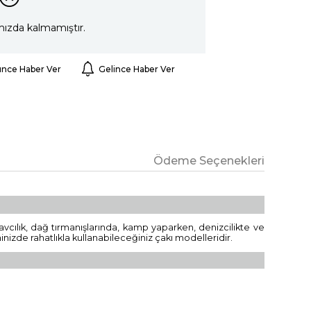
mızda kalmamıştır.
ünce Haber Ver
Gelince Haber Ver
Ödeme Seçenekleri
cılık, dağ tırmanışlarında, kamp yaparken, denizcilikte ve
nizde rahatlıkla kullanabileceğiniz çakı modelleridir.