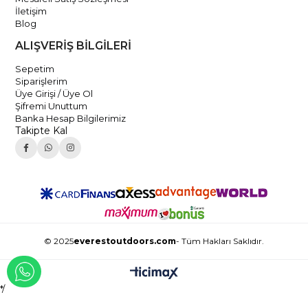
İletişim
Blog
ALIŞVERİŞ BİLGİLERİ
Sepetim
Siparişlerim
Üye Girişi / Üye Ol
Şifremi Unuttum
Banka Hesap Bilgilerimiz
Takipte Kal
© 2025
everestoutdoors.com
- Tüm Hakları Saklıdır.
WHATSAPP İLE İLETİŞİME GEÇ
*/