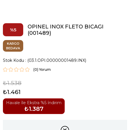
OPINEL INOX FLETO BICAGI
5
(001489)
KARGO
BEDAVA
Stok Kodu
(03.1.OPI.00000001489.INX)
(0)
₺1.538
₺1.461
Havale İle Ekstra %5 İndirim
₺1.387