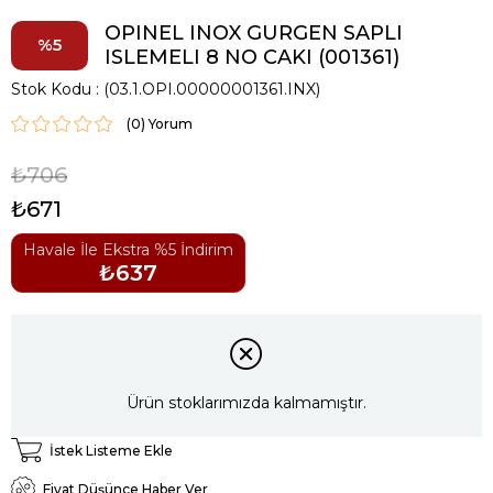
OPINEL INOX GURGEN SAPLI
5
ISLEMELI 8 NO CAKI (001361)
Stok Kodu
(03.1.OPI.00000001361.INX)
(0)
₺706
₺671
Havale İle Ekstra %5 İndirim
₺637
Ürün stoklarımızda kalmamıştır.
İstek Listeme Ekle
Fiyat Düşünce Haber Ver