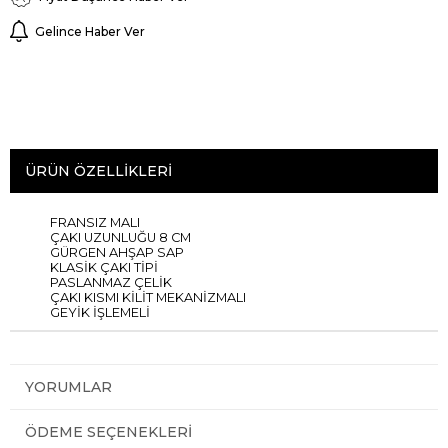
Gelince Haber Ver
ÜRÜN ÖZELLIKLERI
FRANSIZ MALI
ÇAKI UZUNLUĞU 8 CM
GÜRGEN AHŞAP SAP
KLASİK ÇAKI TİPİ
PASLANMAZ ÇELİK
ÇAKI KISMI KİLİT MEKANİZMALI
GEYİK İŞLEMELİ
YORUMLAR
ÖDEME SEÇENEKLERI