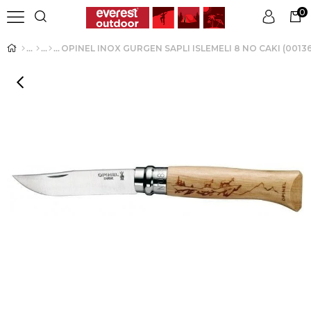
0
OPINEL INOX GURGEN SAPLI ISLEMELI 8 NO CAKI (00136
Üye Girişi
Üye Ol