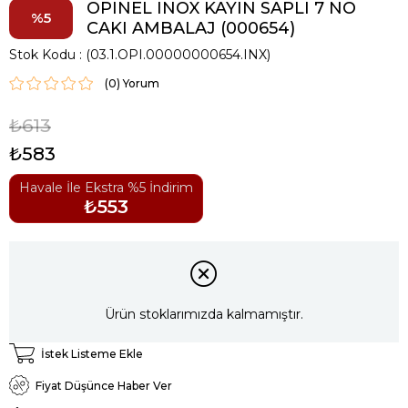
OPINEL INOX KAYIN SAPLI 7 NO
5
CAKI AMBALAJ (000654)
Stok Kodu
(03.1.OPI.00000000654.INX)
(0)
₺613
₺583
Havale İle Ekstra %5 İndirim
₺553
Ürün stoklarımızda kalmamıştır.
İstek Listeme Ekle
Fiyat Düşünce Haber Ver