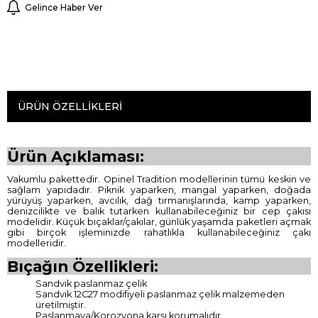
Gelince Haber Ver
ÜRÜN ÖZELLIKLERI
Ürün Açıklaması:
Vakumlu pakettedir. Opinel Tradition modellerinin tümü keskin ve
sağlam yapıdadır. Piknik yaparken, mangal yaparken, doğada
yürüyüş yaparken, avcılık, dağ tırmanışlarında, kamp yaparken,
denizcilikte ve balık tutarken kullanabileceğiniz bir cep çakısı
modelidir. Küçük bıçaklar/çakılar, günlük yaşamda paketleri açmak
gibi birçok işleminizde rahatlıkla kullanabileceğiniz çakı
modelleridir.
Bıçağın Özellikleri:
Sandvik paslanmaz çelik
Sandvik 12C27 modifiyeli paslanmaz çelik malzemeden
üretilmiştir.
Paslanmaya/Korozyona karşı korumalıdır.