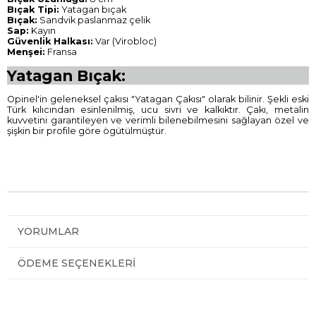
Bıçak Tipi:
Yatagan bıçak
Bıçak:
Sandvik paslanmaz çelik
Sap:
Kayın
Güvenlik Halkası:
Var (Virobloc)
Menşei:
Fransa
Yatagan Bıçak:
Opinel'in geleneksel çakısı "Yatagan Çakısı" olarak bilinir. Şekli eski
Türk kılıcından esinlenilmiş, ucu sivri ve kalkıktır. Çakı, metalin
kuvvetini garantileyen ve verimli bilenebilmesini sağlayan özel ve
şişkin bir profile göre ögütülmüştür.
YORUMLAR
ÖDEME SEÇENEKLERI