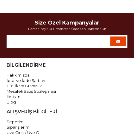
Size Özel Kampanyalar
Hemen Kayıt Ol Fırsatlardan Önce Sen Haberdar Ol!
BİLGİLENDİRME
Hakkımızda
İptal ve İade Şartları
Gizlilik ve Güvenlik
Mesafeli Satış Sözleşmesi
İletişim
Blog
ALIŞVERİŞ BİLGİLERİ
Sepetim
Siparişlerim
Üye Girişi / Üye Ol