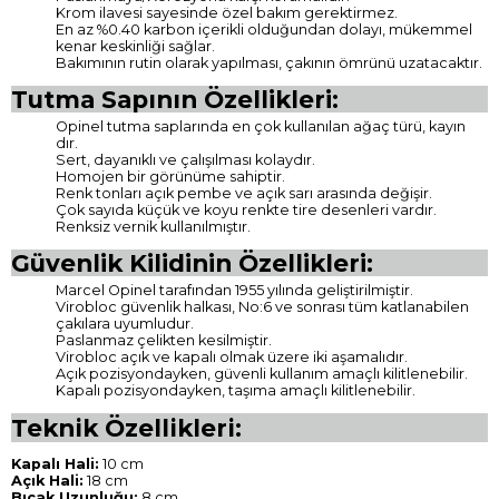
Krom ilavesi sayesinde özel bakım gerektirmez.
En az %0.40 karbon içerikli olduğundan dolayı, mükemmel
kenar keskinliği sağlar.
Bakımının rutin olarak yapılması, çakının ömrünü uzatacaktır.
Tutma Sapının Özellikleri:
Opinel tutma saplarında en çok kullanılan ağaç türü, kayın
dır.
Sert, dayanıklı ve çalışılması kolaydır.
Homojen bir görünüme sahiptir.
Renk tonları açık pembe ve açık sarı arasında değişir.
Çok sayıda küçük ve koyu renkte tire desenleri vardır.
Renksiz vernik kullanılmıştır.
Güvenlik Kilidinin Özellikleri:
Marcel Opinel tarafından 1955 yılında geliştirilmiştir.
Virobloc güvenlik halkası, No:6 ve sonrası tüm katlanabilen
çakılara uyumludur.
Paslanmaz çelikten kesilmiştir.
Virobloc açık ve kapalı olmak üzere iki aşamalıdır.
Açık pozisyondayken, güvenli kullanım amaçlı kilitlenebilir.
Kapalı pozisyondayken, taşıma amaçlı kilitlenebilir.
Teknik Özellikleri:
Kapalı Hali:
10 cm
Açık Hali:
18 cm
Bıçak Uzunluğu:
8 cm