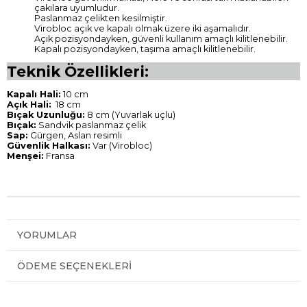
çakılara uyumludur.
Paslanmaz çelikten kesilmiştir.
Virobloc açık ve kapalı olmak üzere iki aşamalıdır.
Açık pozisyondayken, güvenli kullanım amaçlı kilitlenebilir.
Kapalı pozisyondayken, taşıma amaçlı kilitlenebilir.
Teknik Özellikleri:
Kapalı Hali:
10 cm
Açık Hali:
18 cm
Bıçak Uzunluğu:
8 cm (Yuvarlak uçlu)
Bıçak:
Sandvik paslanmaz çelik
Sap:
Gürgen, Aslan resimli
Güvenlik Halkası:
Var (Virobloc)
Menşei:
Fransa
YORUMLAR
ÖDEME SEÇENEKLERI