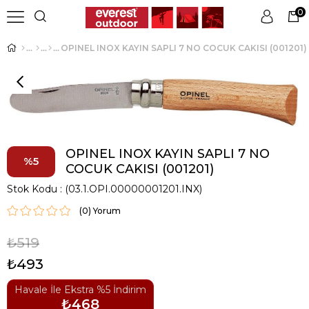
0
OPINEL INOX KAYIN SAPLI 7 NO COCUK CAKISI (001201)
Üye Girişi
Üye Ol
OPINEL INOX KAYIN SAPLI 7 NO
5
COCUK CAKISI (001201)
Stok Kodu
(03.1.OPI.00000001201.INX)
(0)
₺519
₺493
Havale İle Ekstra %5 İndirim
₺468