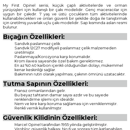
My First Opinel serisi, küçük çaplı aktivitelerde ve orman
yürüyüşleri için kullanışlı bir çakı modelidir. Genç maceracılar için
uygun bir çakıdır. 7 yaş ve üstü çocukların tüm aktivitelerinde
kullanabilecekleri ve onları güvenli bir şekilde doğa ile tanıştırmak
için üretilmiş yuvarlak uçlu çakı modelidir. Sap kısmında aslan resmi
bulunur.
Bıçağın Özellikleri:
Sandvik paslanmaz çelik
Sandvik 12C27 modifiyeli paslanmaz çelik malzemeden
üretilmiştir.
Paslanmaya/Korozyona karşı korumalıdır.
Krom ilavesi sayesinde özel bakım gerektirmez.
En az %0.40 karbon içerikli olduğundan dolayı, mükemmel
kenar keskinliği sağlar.
Bakımının rutin olarak yapılması, çakının ömrünü uzatacaktır.
Tutma Sapının Özellikleri:
Fransız ormanlarından gelir.
Bu beyaz tahtanın damar sayısı azdır ve bu sayede
renklendirme işlemi için idealdir.
Nem ve kire karşı koruma sağlaması için verniklenmiştir.
Renkli vernik kullanılmıştır.
Güvenlik Kilidinin Özellikleri:
Marcel Opinel tarafından 1955 yılında geliştirilmiştir.
Virobloc güvenlik halkası, No:6 ve sonrası tüm katlanabilen