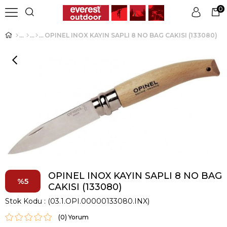
0
OPINEL INOX KAYIN SAPLI 8 NO BAG CAKISI (133080)
Üye Girişi
Üye Ol
OPINEL INOX KAYIN SAPLI 8 NO BAG
5
CAKISI (133080)
Stok Kodu
(03.1.OPI.00000133080.INX)
(0)