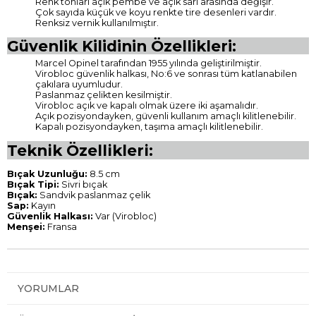
Renk tonları açık pembe ve açık sarı arasında değişir.
Çok sayıda küçük ve koyu renkte tire desenleri vardır.
Renksiz vernik kullanılmıştır.
Güvenlik Kilidinin Özellikleri:
Marcel Opinel tarafından 1955 yılında geliştirilmiştir.
Virobloc güvenlik halkası, No:6 ve sonrası tüm katlanabilen
çakılara uyumludur.
Paslanmaz çelikten kesilmiştir.
Virobloc açık ve kapalı olmak üzere iki aşamalıdır.
Açık pozisyondayken, güvenli kullanım amaçlı kilitlenebilir.
Kapalı pozisyondayken, taşıma amaçlı kilitlenebilir.
Teknik Özellikleri:
Bıçak Uzunluğu:
8.5 cm
Bıçak Tipi:
Sivri bıçak
Bıçak:
Sandvik paslanmaz çelik
Sap:
Kayın
Güvenlik Halkası:
Var (Virobloc)
Menşei:
Fransa
YORUMLAR