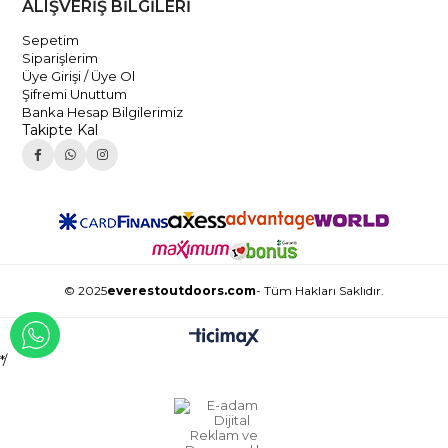
ALIŞVERİŞ BİLGİLERİ
Sepetim
Siparişlerim
Üye Girişi / Üye Ol
Şifremi Unuttum
Banka Hesap Bilgilerimiz
Takipte Kal
© 2025
everestoutdoors.com
- Tüm Hakları Saklıdır.
WHATSAPP İLE İLETİŞİME GEÇ
*/