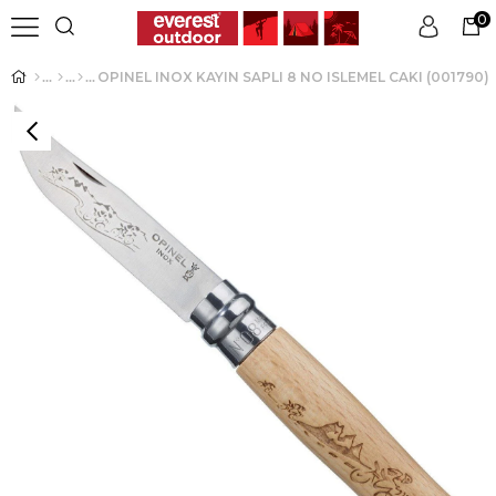
0
OPINEL INOX KAYIN SAPLI 8 NO ISLEMEL CAKI (001790)
Üye Girişi
Üye Ol