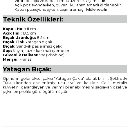
Virobloc açık ve kapalı olmak üzere iki aşamalıdır.
Açık pozisyondayken, güvenli kullanım amaçlı kilitlenebilir.
Kapalı pozisyondayken, taşıma amaçlı kilitlenebilir.
Teknik Özellikleri:
Kapalı Hali:
11 cm
Açık Hali:
19.5 cm
Bıçak Uzunluğu:
8.5 cm
Bıçak Tipi:
Yatagan bıçak
Bıçak:
Sandvik paslanmaz çelik
Sap:
Kayın, Lazer kazımalı işlemeler
Güvenlik Halkası:
Var (Virobloc)
Menşei:
Fransa
Yatagan Bıçak:
Opinel'in geleneksel çakısı "Yatagan Çakısı" olarak bilinir. Şekli eski
Türk kılıcından esinlenilmiş, ucu sivri ve kalkıktır. Çakı, metalin
kuvvetini garantileyen ve verimli bilenebilmesini sağlayan özel ve
şişkin bir profile göre ögütülmüştür.