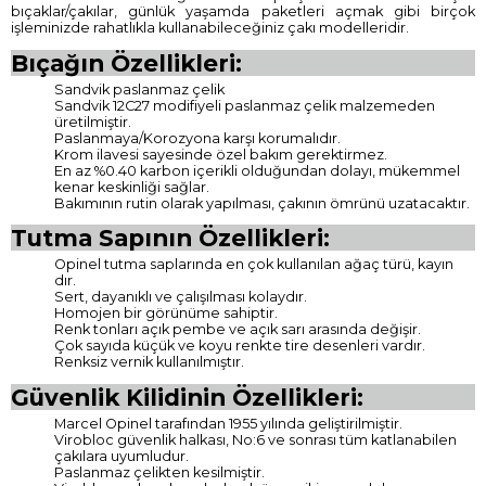
bıçaklar/çakılar, günlük yaşamda paketleri açmak gibi birçok
işleminizde rahatlıkla kullanabileceğiniz çakı modelleridir.
Bıçağın Özellikleri:
Sandvik paslanmaz çelik
Sandvik 12C27 modifiyeli paslanmaz çelik malzemeden
üretilmiştir.
Paslanmaya/Korozyona karşı korumalıdır.
Krom ilavesi sayesinde özel bakım gerektirmez.
En az %0.40 karbon içerikli olduğundan dolayı, mükemmel
kenar keskinliği sağlar.
Bakımının rutin olarak yapılması, çakının ömrünü uzatacaktır.
Tutma Sapının Özellikleri:
Opinel tutma saplarında en çok kullanılan ağaç türü, kayın
dır.
Sert, dayanıklı ve çalışılması kolaydır.
Homojen bir görünüme sahiptir.
Renk tonları açık pembe ve açık sarı arasında değişir.
Çok sayıda küçük ve koyu renkte tire desenleri vardır.
Renksiz vernik kullanılmıştır.
Güvenlik Kilidinin Özellikleri:
Marcel Opinel tarafından 1955 yılında geliştirilmiştir.
Virobloc güvenlik halkası, No:6 ve sonrası tüm katlanabilen
çakılara uyumludur.
Paslanmaz çelikten kesilmiştir.