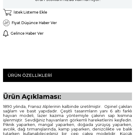
İstek Listeme Ekle
Fiyat Düşünce Haber Ver
Gelince Haber Ver
ÜRÜN ÖZELLIKLERI
Ürün Açıklaması:
1890 yılında, Fransız Alplerinin kalbinde üretilmiştir. Opinel çakıları
sağlam ve basit yapıdadır. Çeşitli tasarımların yanı 6 altı farklı
hayvan modeli, lazer kazıma yöntemiyle çakının sap kısmına
işlenmiştir. Sevdiğiniz hayvanların görkemli hareketlerini keşfedin.
Piknik yaparken, mangal yaparken, doğada yürüyüş yaparken,
avcılık, dağ tırmanışlarında, kamp yaparken, denizcilikte ve balık
tutarken kullanabileceğiniz bir cep çakısı modelidir. Küçük