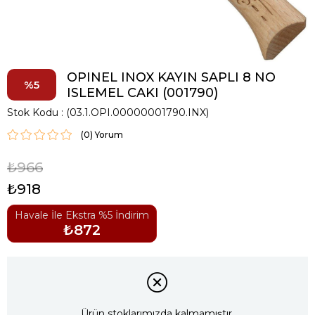
OPINEL INOX KAYIN SAPLI 8 NO
5
ISLEMEL CAKI (001790)
Stok Kodu
(03.1.OPI.00000001790.INX)
(0)
₺966
₺918
Havale İle Ekstra %5 İndirim
₺872
Ürün stoklarımızda kalmamıştır.