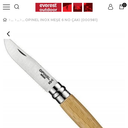
0
OPINEL INOX MEŞE 6 NO ÇAKI (000981)
Üye Girişi
Üye Ol