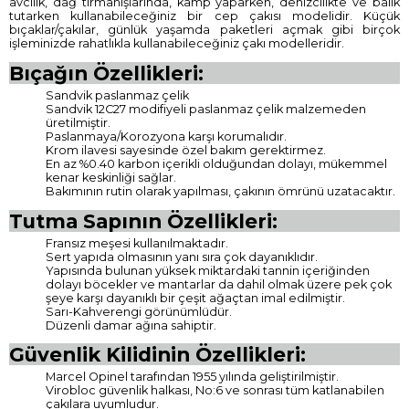
avcılık, dağ tırmanışlarında, kamp yaparken, denizcilikte ve balık
tutarken kullanabileceğiniz bir cep çakısı modelidir. Küçük
bıçaklar/çakılar, günlük yaşamda paketleri açmak gibi birçok
işleminizde rahatlıkla kullanabileceğiniz çakı modelleridir.
Bıçağın Özellikleri:
Sandvik paslanmaz çelik
Sandvik 12C27 modifiyeli paslanmaz çelik malzemeden
üretilmiştir.
Paslanmaya/Korozyona karşı korumalıdır.
Krom ilavesi sayesinde özel bakım gerektirmez.
En az %0.40 karbon içerikli olduğundan dolayı, mükemmel
kenar keskinliği sağlar.
Bakımının rutin olarak yapılması, çakının ömrünü uzatacaktır.
Tutma Sapının Özellikleri:
Fransız meşesi kullanılmaktadır.
Sert yapıda olmasının yanı sıra çok dayanıklıdır.
Yapısında bulunan yüksek miktardaki tannin içeriğinden
dolayı böcekler ve mantarlar da dahil olmak üzere pek çok
şeye karşı dayanıklı bir çeşit ağaçtan imal edilmiştir.
Sarı-Kahverengi görünümlüdür.
Düzenli damar ağına sahiptir.
Güvenlik Kilidinin Özellikleri:
Marcel Opinel tarafından 1955 yılında geliştirilmiştir.
Virobloc güvenlik halkası, No:6 ve sonrası tüm katlanabilen
çakılara uyumludur.