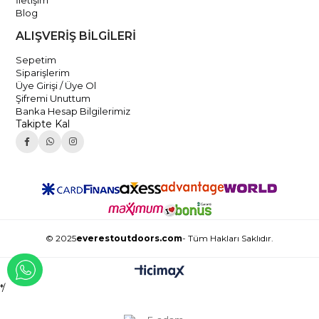
İletişim
Blog
ALIŞVERİŞ BİLGİLERİ
Sepetim
Siparişlerim
Üye Girişi / Üye Ol
Şifremi Unuttum
Banka Hesap Bilgilerimiz
Takipte Kal
© 2025
everestoutdoors.com
- Tüm Hakları Saklıdır.
WHATSAPP İLE İLETİŞİME GEÇ
*/