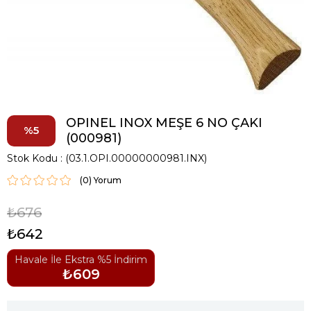
OPINEL INOX MEŞE 6 NO ÇAKI
5
(000981)
Stok Kodu
(03.1.OPI.00000000981.INX)
(0)
₺676
₺642
Havale İle Ekstra %5 İndirim
₺609