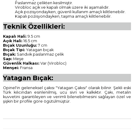
Paslanmaz çelikten kesilmiştir.
Virobloc açık ve kapalı olmak üzere iki aşamalıdır.
Açık pozisyondayken, güvenli kullanım amaçlı kilitlenebilir.
Kapalı pozisyondayken, taşıma amaçlı kilitlenebilir.
Teknik Özellikleri:
Kapalı Hali:
9.5 cm
Açık Hali:
16.5 cm
Bıçak Uzunluğu:
7 cm
Bıçak Tipi:
Yatagan bıçak
Bıçak:
Sandvik paslanmaz çelik
Sap:
Meşe
Güvenlik Halkası:
Var (Virobloc)
Menşei:
Fransa
Yatagan Bıçak:
Opinel'in geleneksel çakısı "Yatagan Çakısı" olarak bilinir. Şekli eski
Türk kılıcından esinlenilmiş, ucu sivri ve kalkıktır. Çakı, metalin
kuvvetini garantileyen ve verimli bilenebilmesini sağlayan özel ve
şişkin bir profile göre ögütülmüştür.