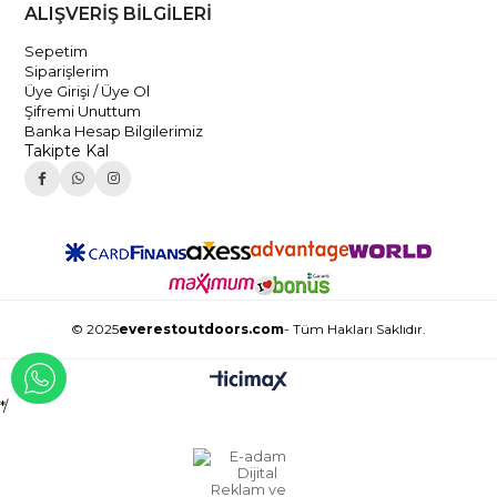
ALIŞVERİŞ BİLGİLERİ
Sepetim
Siparişlerim
Üye Girişi / Üye Ol
Şifremi Unuttum
Banka Hesap Bilgilerimiz
Takipte Kal
© 2025
everestoutdoors.com
- Tüm Hakları Saklıdır.
WHATSAPP İLE İLETİŞİME GEÇ
*/