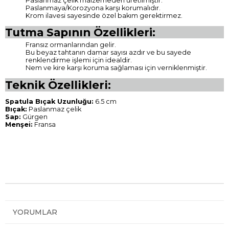
Paslanmaz çelik malzemeden üretilmiştir.
Paslanmaya/Korozyona karşı korumalıdır.
Krom ilavesi sayesinde özel bakım gerektirmez.
Tutma Sapının Özellikleri:
Fransız ormanlarından gelir.
Bu beyaz tahtanın damar sayısı azdır ve bu sayede
renklendirme işlemi için idealdir.
Nem ve kire karşı koruma sağlaması için verniklenmiştir.
Teknik Özellikleri:
Spatula Bıçak Uzunluğu:
6.5 cm
Bıçak:
Paslanmaz çelik
Sap:
Gürgen
Menşei:
Fransa
YORUMLAR