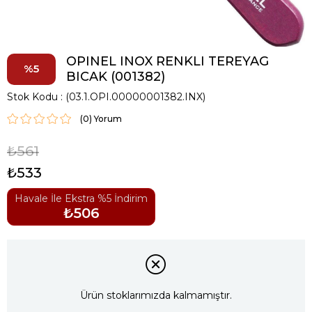
OPINEL INOX RENKLI TEREYAG
5
BICAK (001382)
Stok Kodu
(03.1.OPI.00000001382.INX)
(0)
₺561
₺533
Havale İle Ekstra %5 İndirim
₺506
Ürün stoklarımızda kalmamıştır.