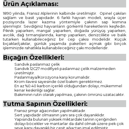
Ürün Açıklaması:
1890 yılında, Fransız Alplerinin kalbinde üretilmiştir. Opinel çakıları
sağlam ve basit yapıdadır. 6 farklı hayvan modeli, sırayla üçer
pozisyonda lazer kazıma yöntemiyle çakının sap kısmına
işlenmiştir. Sevdiğiniz hayvanların görkemli hareketlerini keşfedin.
Piknik yaparken, mangal yaparken, doğada yürüyüş yaparken,
avcılık, dağ tırmanışlarında, kamp yaparken, denizcilikte ve balık
tutarken kullanabileceğiniz bir cep çakısı modelidir. Küçük
bıçaklar/çakılar, günlük yaşamda paketleri açmak gibi birçok
işleminizde rahatlıkla kullanabileceğiniz çakı modelleridir.
Bıçağın Özellikleri:
Sandvik paslanmaz çelik
Sandvik 12C27 modifiyeli paslanmaz çelik malzemeden
üretilmiştir.
Paslanmaya/Korozyona karşı korumalıdır.
Krom ilavesi sayesinde özel bakım gerektirmez.
En az %0.40 karbon içerikli olduğundan dolayı, mükemmel
kenar keskinliği sağlar.
Bakımının rutin olarak yapılması, çakının ömrünü uzatacaktır.
Tutma Sapının Özellikleri:
Fransız şimşir ağacından yapılmaktadır.
Sert yapıdadır olmasının yanı sıra çok dayanıklıdır.
Yapısında bulunan yüksek miktardaki tannin içeriğinden
dolayı böcekler ve mantarlar da dahil olmak üzere pek çok
şeye karşı dayanıklı bir çeşit ağaçtan imal edilmiştir.