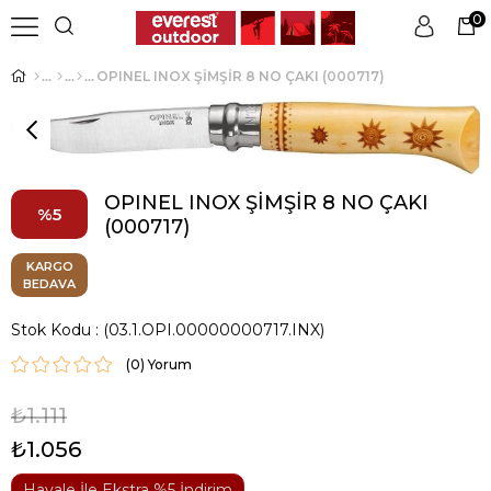
0
OPINEL INOX ŞİMŞİR 8 NO ÇAKI (000717)
Üye Girişi
Üye Ol
OPINEL INOX ŞİMŞİR 8 NO ÇAKI
5
(000717)
KARGO
BEDAVA
Stok Kodu
(03.1.OPI.00000000717.INX)
(0)
₺1.111
₺1.056
Havale İle Ekstra %5 İndirim