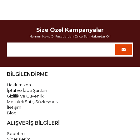
Size Özel Kampanyalar
Hemen Kayıt Ol Fırsatlardan Önce Sen Haberdar Ol!
BİLGİLENDİRME
Hakkımızda
İptal ve İade Şartları
Gizlilik ve Güvenlik
Mesafeli Satış Sözleşmesi
İletişim
Blog
ALIŞVERİŞ BİLGİLERİ
Sepetim
Siparişlerim