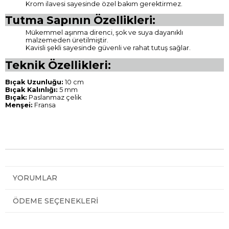
Krom ilavesi sayesinde özel bakım gerektirmez.
Tutma Sapının Özellikleri:
Mükemmel aşınma direnci, şok ve suya dayanıklı
malzemeden üretilmiştir.
Kavisli şekli sayesinde güvenli ve rahat tutuş sağlar.
Teknik Özellikleri:
Bıçak Uzunluğu:
10 cm
Bıçak Kalınlığı:
5 mm
Bıçak:
Paslanmaz çelik
Menşei:
Fransa
YORUMLAR
ÖDEME SEÇENEKLERI