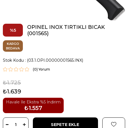
OPINEL INOX TIRTIKLI BICAK
5
(001565)
KARGO
BEDAVA
Stok Kodu
(03.1.OPI.00000001565.INX)
(0)
₺1.725
₺1.639
Havale İle Ekstra %5 İndirim
₺1.557