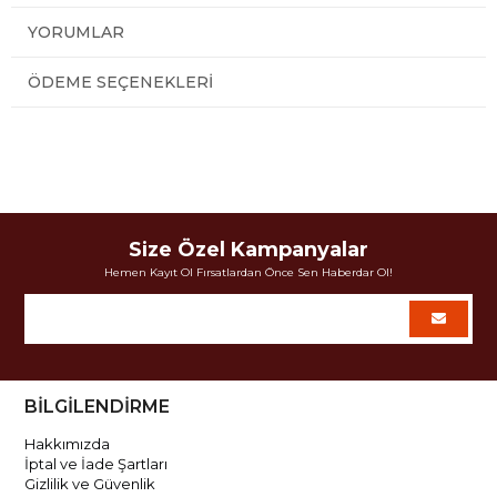
YORUMLAR
ÖDEME SEÇENEKLERI
Size Özel Kampanyalar
Hemen Kayıt Ol Fırsatlardan Önce Sen Haberdar Ol!
BİLGİLENDİRME
Hakkımızda
İptal ve İade Şartları
Gizlilik ve Güvenlik