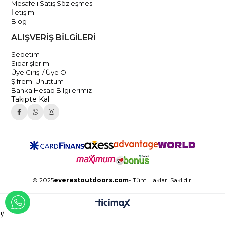
Mesafeli Satış Sözleşmesi
İletişim
Blog
ALIŞVERİŞ BİLGİLERİ
Sepetim
Siparişlerim
Üye Girişi / Üye Ol
Şifremi Unuttum
Banka Hesap Bilgilerimiz
Takipte Kal
© 2025
everestoutdoors.com
- Tüm Hakları Saklıdır.
WHATSAPP İLE İLETİŞİME GEÇ
*/