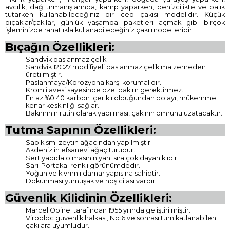
avcılık, dağ tırmanışlarında, kamp yaparken, denizcilikte ve balık
tutarken kullanabileceğiniz bir cep çakısı modelidir. Küçük
bıçaklar/çakılar, günlük yaşamda paketleri açmak gibi birçok
işleminizde rahatlıkla kullanabileceğiniz çakı modelleridir.
Bıçağın Özellikleri:
Sandvik paslanmaz çelik
Sandvik 12C27 modifiyeli paslanmaz çelik malzemeden
üretilmiştir.
Paslanmaya/Korozyona karşı korumalıdır.
Krom ilavesi sayesinde özel bakım gerektirmez.
En az %0.40 karbon içerikli olduğundan dolayı, mükemmel
kenar keskinliği sağlar.
Bakımının rutin olarak yapılması, çakının ömrünü uzatacaktır.
Tutma Sapının Özellikleri:
Sap kısmı zeytin ağacından yapılmıştır.
Akdeniz'in efsanevi ağaç türüdür.
Sert yapıda olmasının yanı sıra çok dayanıklıdır.
Sarı-Portakal renkli görünümdedir.
Yoğun ve kıvrımlı damar yapısına sahiptir.
Dokunması yumuşak ve hoş cilası vardır.
Güvenlik Kilidinin Özellikleri:
Marcel Opinel tarafından 1955 yılında geliştirilmiştir.
Virobloc güvenlik halkası, No:6 ve sonrası tüm katlanabilen
çakılara uyumludur.