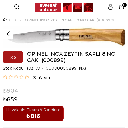
0
OPINEL INOX ZEYTIN SAPLI 8 NO CAKI (000899)
Üye Girişi
Üye Ol
OPINEL INOX ZEYTIN SAPLI 8 NO
5
CAKI (000899)
Stok Kodu
(03.1.OPI.00000000899.INX)
(0)
₺904
₺859
Havale İle Ekstra %5 İndirim
₺816