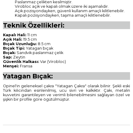
Paslanmaz çelikten kesilmiştir.
Virobloc açık ve kapalı olmak üzere iki aşamalıdır.
Açık pozisyondayken, güvenli kullanım amaçlı kilitlenebilir.
Kapalı pozisyondayken, taşıma amaçlı kilitlenebilir.
Teknik Özellikleri:
Kapalı Hali:
11 cm
Açık Hali:
19.5 cm
Bıçak Uzunluğu:
8.5 cm
Bıçak Tipi:
Yatagan bıçak
Bıçak:
Sandvik paslanmaz çelik
Sap:
Zeytin
Güvenlik Halkası:
Var (Virobloc)
Menşei:
Fransa
Yatagan Bıçak:
Opinel'in geleneksel çakısı "Yatagan Çakısı" olarak bilinir. Şekli eski
Türk kılıcından esinlenilmiş, ucu sivri ve kalkıktır. Çakı, metalin
kuvvetini garantileyen ve verimli bilenebilmesini sağlayan özel ve
şişkin bir profile göre ögütülmüştür.