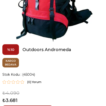
Outdoors Andromeda
10
KARGO
BEDAVA
Stok Kodu
(45004)
(0)
₺4.090
₺3.681