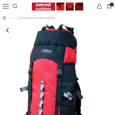
0
Outdoors Andromeda
Üye Girişi
Üye Ol