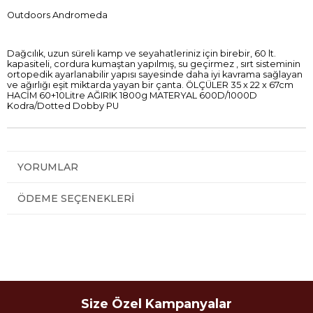
Outdoors Andromeda
Dağcılık, uzun süreli kamp ve seyahatleriniz için birebir, 60 lt.
kapasiteli, cordura kumaştan yapılmış, su geçirmez , sırt sisteminin
ortopedik ayarlanabilir yapısı sayesinde daha iyi kavrama sağlayan
ve ağırlığı eşit miktarda yayan bir çanta. ÖLÇÜLER 35 x 22 x 67cm
HACİM 60+10Litre AĞIRIK 1800g MATERYAL 600D/1000D
Kodra/Dotted Dobby PU
YORUMLAR
ÖDEME SEÇENEKLERI
Size Özel Kampanyalar