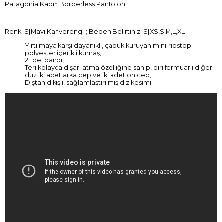
Patagonia Kadın Borderless Pantolon
Renk: S[Mavi,Kahverengi]; Beden Belirtiniz: S[XS,S,M,L,XL]
Yırtılmaya karşı dayanıklı, çabuk kuruyan mini-ripstop
polyester içerikli kumaş,
2" bel bandı,
Teri kolayca dışarı atma özelliğine sahip, biri fermuarlı diğeri
düz iki adet arka cep ve iki adet ön cep,
Dıştan dikişli, sağlamlaştırılmış diz kesimi