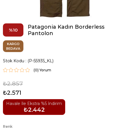
Patagonia Kadın Borderless
10
Pantolon
KARGO
BEDAVA
Stok Kodu
(P-55935_KL)
(0)
₺2.857
₺2.571
Havale İle Ekstra %5 İndirim
₺2.442
Renk