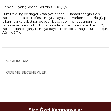
Renk: S[Siyah]; Beden Belirtiniz: S[XS,S,M,L]
Tüm trekking ve dağcılık faaliyetlerinde kullanabileceğiniz dış
katman pantalon. Nefes almayı ve ayakkabı varken rahatlıkla giyip
çıkarmayı kolaylaştıran boydan boya yapılmış havalandırma
fermuarları mevcuttur. Bu fermuarlar sugeçirmez özelliktedir. 2,5
katmandan oluşan yırtılmaya dayanılı ripstop kumaştan üretilmiştir.
Ağırlık: 241 gr
YORUMLAR
ÖDEME SEÇENEKLERI
Size Özel Kampanyalar