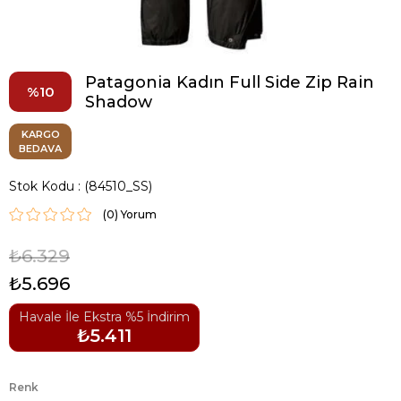
Patagonia Kadın Full Side Zip Rain
10
Shadow
KARGO
BEDAVA
Stok Kodu
(84510_SS)
(0)
₺6.329
₺5.696
Havale İle Ekstra %5 İndirim
₺5.411
Renk