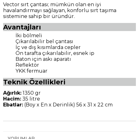
Vector sırt çantası; mümkün olan en iyi
havalandırmayı sağlayan, konforlu sırt taşıma
sistemine sahip bir üründür.
Avantajları
İki bölmeli
Çıkarılabilir bel çantası
İç ve dış kısımlarda cepler
Ön tarafta çıkarılabilir, esnek ip
Baton için askı aparatı
Reflektör
YKK fermuar
Teknik Özellikleri
Ağırlık:
1350 gr
Hacim:
35 litre
Ebatlar:
(Boy x En x Derinlik) 56 x 31 x 22 cm
YORUMLAR