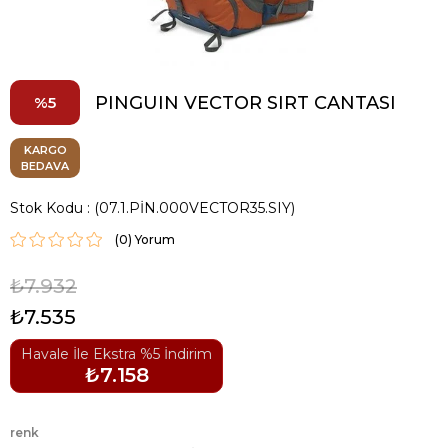
PINGUIN VECTOR SIRT CANTASI
5
KARGO
BEDAVA
Stok Kodu
(07.1.PİN.000VECTOR35.SIY)
(0)
₺7.932
₺7.535
Havale İle Ekstra %5 İndirim
₺7.158
renk