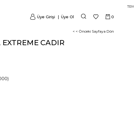
TRY
Üye Girişi
Üye Ol
0
< < Önceki Sayfaya Dön
A EXTREME CADIR
000)