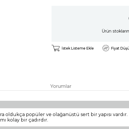
Ürün stokları
İstek Listeme Ekle
Fiyat Düş
Yorumlar
sıra oldukça popüler ve olağanüstü sert bir yapısı vardır
ı kolay bir çadırdır.