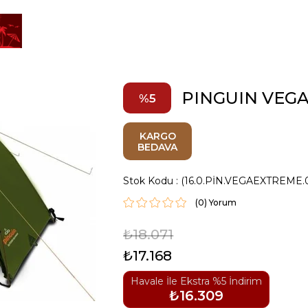
PINGUIN VEG
5
KARGO
BEDAVA
Stok Kodu
(16.0.PİN.VEGAEXTREME.
(0)
₺18.071
₺17.168
Havale İle Ekstra %5 İndirim
₺16.309