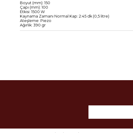
Boyut
(mm):
150
Çapı (mm
)
:
100
Etkisi:
1500 W
Kaynama
Zamanı
Normal
Kap
:
2:45
dk
(
0,5
litre)
Ateşleme
:
Piezo
Ağırlık:
390
gr