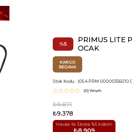
PRIMUS LITE 
5
OCAK
KARGO
BEDAVA
Stok Kodu
(05.4.PRM.00000356010.
(0)
₺9.871
₺9.378
Havale İle Ekstra %5 İndirim
₺8.909