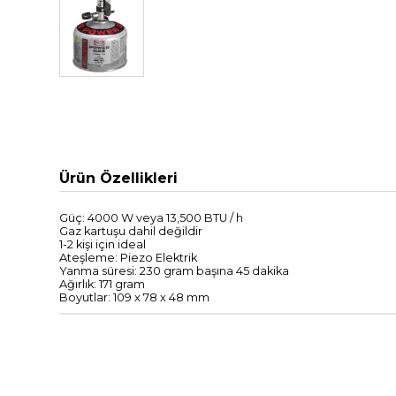
Ürün Özellikleri
Güç:
4000
W veya
13,500
BTU
/
h
Gaz kartuşu dahil değildir
1-
2 kişi
için ideal
Ateşleme
:
Piezo
Elektrik
Yanma süresi
:
230
gram
başına 45
dakika
A
ğırlık
:
171
gram
Boyutlar
:
109
x
78
x
48
mm