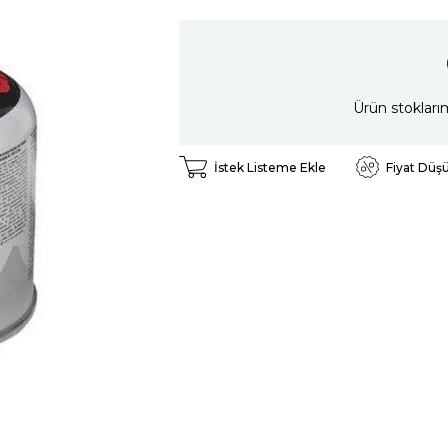
Ürün stokları
İstek Listeme Ekle
Fiyat Düş