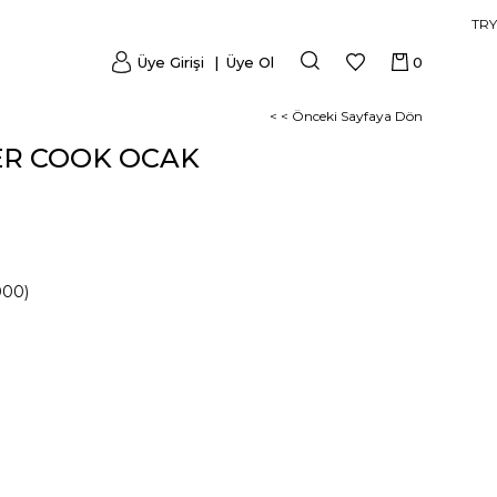
TRY
Üye Girişi
Üye Ol
0
< < Önceki Sayfaya Dön
R COOK OCAK
000)