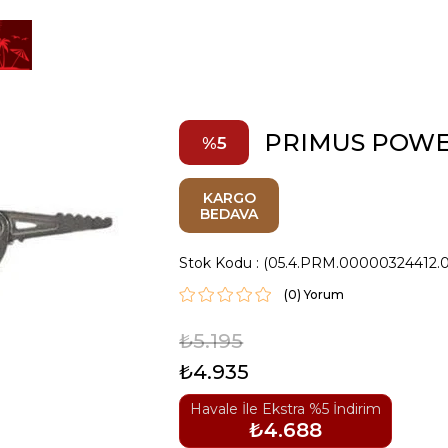
PRIMUS POWE
5
KARGO
BEDAVA
Stok Kodu
(05.4.PRM.00000324412.
(0)
₺5.195
₺4.935
Havale İle Ekstra %5 İndirim
₺4.688